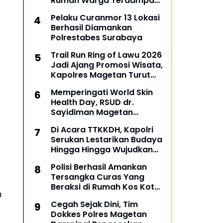
Rumah Warga Terdampak
Banjir di Gresik
Pelaku Curanmor 13 Lokasi
Berhasil Diamankan
Polrestabes Surabaya
Trail Run Ring of Lawu 2026
Jadi Ajang Promosi Wisata,
Kapolres Magetan Turut
Ambil Bagian
Memperingati World Skin
Health Day, RSUD dr.
Sayidiman Magetan
Menggelar Penyuluhan
Di Acara TTKKDH, Kapolri
'Bahaya Kosmetik Online'
Serukan Lestarikan Budaya
Hingga Hingga Wujudkan
SDM Unggul
Polisi Berhasil Amankan
Tersangka Curas Yang
Beraksi di Rumah Kos Kota
a
Malang
Cegah Sejak Dini, Tim
Dokkes Polres Magetan