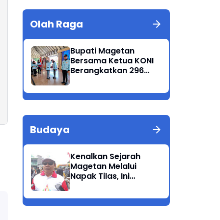
Olah Raga
Bupati Magetan
Bersama Ketua KONI
Berangkatkan 296
Atlet Ikuti Porprov
Jatim 2025
Budaya
Kenalkan Sejarah
Magetan Melalui
Napak Tilas, Ini
Harapan Suwata,
Kadis Dikpora.