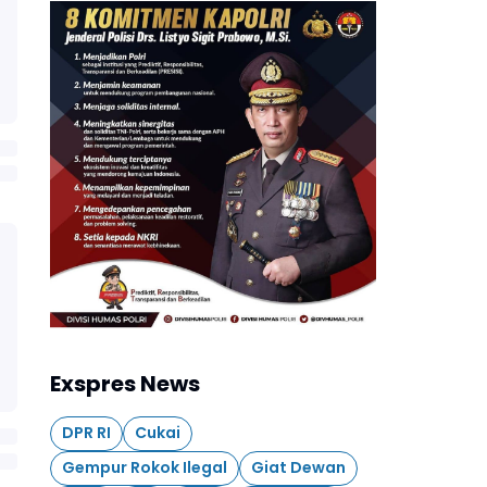
Exspres News
DPR RI
Cukai
Gempur Rokok Ilegal
Giat Dewan