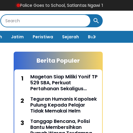
lice Goes to School, Satlantas Ngawi Tanamkan Tertib Lalu Linta
h
Jatim
Peristiwa
Sejarah
Budaya
Pemerin
Berita Populer
Magetan Siap Miliki Yonif TP
529 SBA, Perkuat
Pertahanan Sekaligus
Dongkrak Pembangunan
Teguran Humanis Kapolsek
Daerah
Pulung Kepada Pelajar
Tidak Memakai Helm
Tanggap Bencana, Polisi
Bantu Membersihkan