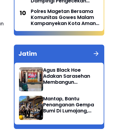
Dampingi Pengecekan
Menu Sehat MBG di SPPG
Polres Magetan Bersama
Polres Magetan 2 Di Poncol
Komunitas Gowes Malam
Kampanyekan Kota Aman
un
dan Tertib
Jatim
Agus Black Hoe
Adakan Sarasehan
Membangun
Solidaritas Dan
Kepedulian Sosial
Mantap, Bantu
Dikalangan
Penanganan Gempa
Masyarakat Magetan
Bumi Di Lumajang,
Brimob Polda Jatim
berikan bantuan