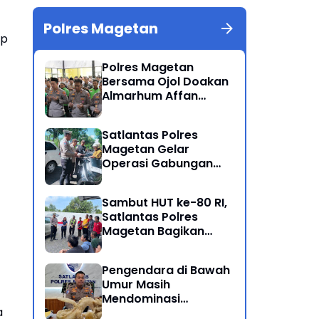
Polres Magetan
ap
Polres Magetan
Bersama Ojol Doakan
Almarhum Affan
Kurniawan Korban
Meninggal Dunia Unjuk
Satlantas Polres
Rasa di Jakarta
Magetan Gelar
Operasi Gabungan
Lintas Sektoral
Sambut HUT ke-80 RI,
Satlantas Polres
Magetan Bagikan
Bendera Merah Putih
Pengendara di Bawah
Umur Masih
Mendominasi
a
Pelanggaran Operasi