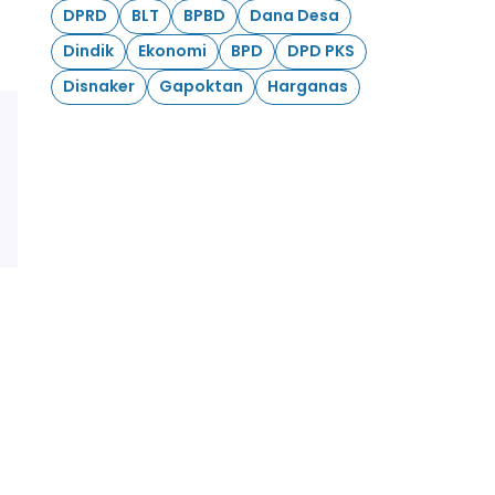
DPRD
BLT
BPBD
Dana Desa
Dindik
Ekonomi
BPD
DPD PKS
Disnaker
Gapoktan
Harganas