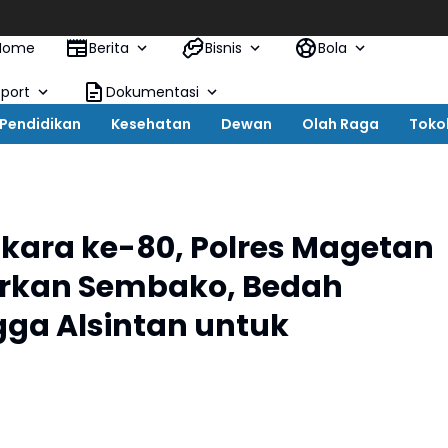
Po
Home
Berita
Bisnis
Bola
Sport
Dokumentasi
Pendidikan
Kesehatan
Dewan
Olah Raga
Toko
kara ke-80, Polres Magetan
lurkan Sembako, Bedah
gga Alsintan untuk