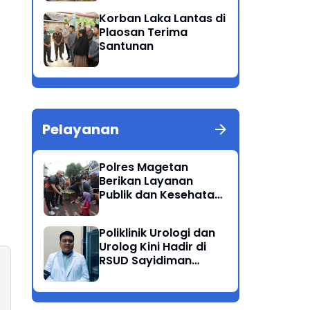
Patuh Semeru 2025
Korban Laka Lantas di
Plaosan Terima
Santunan
Pelayanan
Polres Magetan
Berikan Layanan
Publik dan Kesehatan
Gratis di CFD
Poliklinik Urologi dan
Urolog Kini Hadir di
RSUD Sayidiman
Magetan