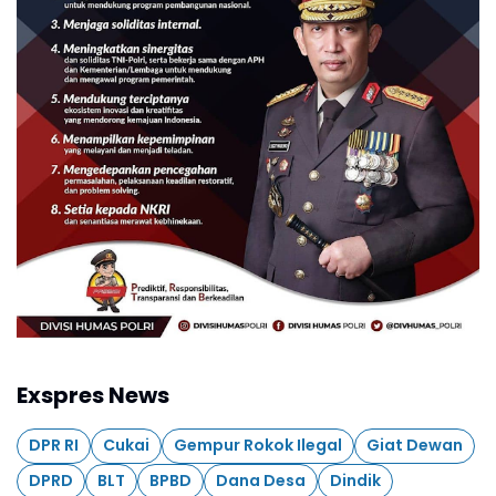
Exspres News
DPR RI
Cukai
Gempur Rokok Ilegal
Giat Dewan
DPRD
BLT
BPBD
Dana Desa
Dindik