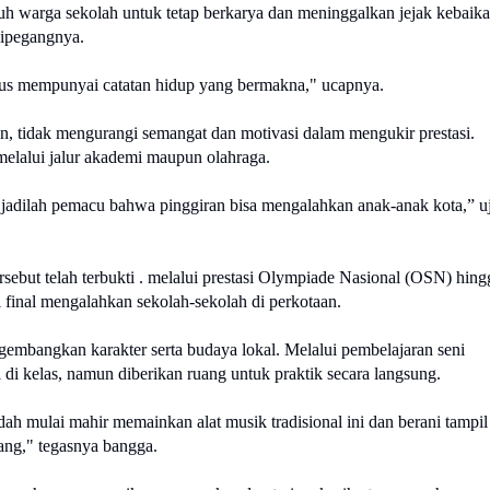
 warga sekolah untuk tetap berkarya dan meninggalkan jejak kebaikan
dipegangnya.
rus mempunyai catatan hidup yang bermakna," ucapnya.
 tidak mengurangi semangat dan motivasi dalam mengukir prestasi. 
melalui jalur akademi maupun olahraga.
u jadilah pemacu bahwa pinggiran bisa mengalahkan anak-anak kota,” uj
ebut telah terbukti . melalui prestasi Olympiade Nasional (OSN) hingg
 final mengalahkan sekolah-sekolah di perkotaan. 
ngembangkan karakter serta budaya lokal. Melalui pembelajaran seni 
 di kelas, namun diberikan ruang untuk praktik secara langsung.
ah mulai mahir memainkan alat musik tradisional ini dan berani tampil 
ang," tegasnya bangga. 