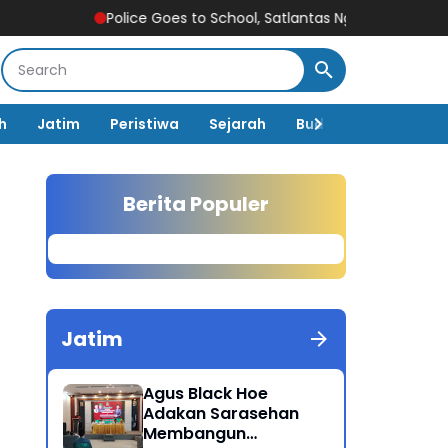
Police Goes to School, Satlantas Ngawi Tanamkan Tertib Lalu
h
Jatim
Peristiwa
Sejarah
Budaya
Pemerin
Berita Populer
Jatim
Agus Black Hoe
Adakan Sarasehan
Membangun