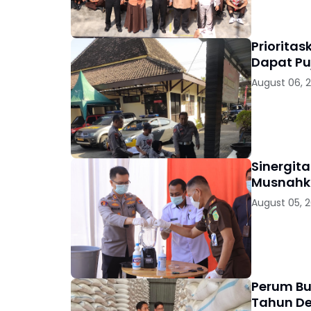
Priorita
Dapat Pu
August 06, 
Sinergit
Musnahka
August 05, 
Perum Bu
Tahun D