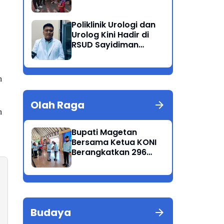
Gratis di CFD
Poliklinik Urologi dan
Urolog Kini Hadir di
RSUD Sayidiman
Magetan
 
Olah Raga
 
Bupati Magetan
Bersama Ketua KONI
Berangkatkan 296
Atlet Ikuti Porprov
Jatim 2025
Budaya