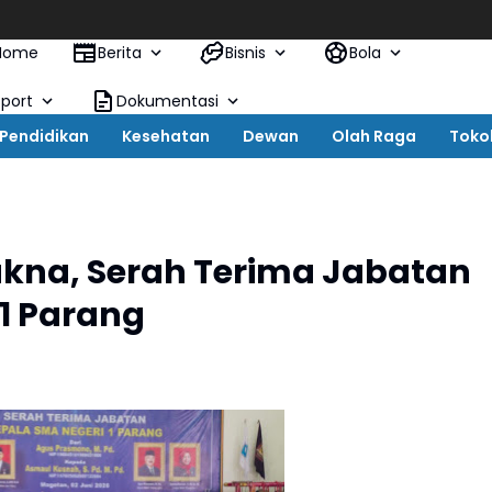
Home
Berita
Bisnis
Bola
Sport
Dokumentasi
Pendidikan
Kesehatan
Dewan
Olah Raga
Toko
kna, Serah Terima Jabatan
1 Parang