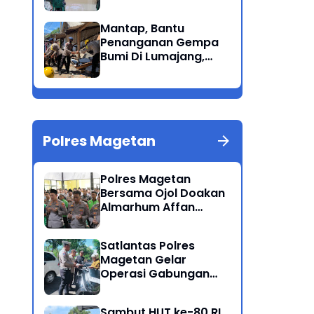
Solidaritas Dan
Kepedulian Sosial
Mantap, Bantu
Dikalangan
Penanganan Gempa
Masyarakat Magetan
Bumi Di Lumajang,
Brimob Polda Jatim
berikan bantuan
Polres Magetan
Polres Magetan
Bersama Ojol Doakan
Almarhum Affan
Kurniawan Korban
Meninggal Dunia Unjuk
Satlantas Polres
Rasa di Jakarta
Magetan Gelar
Operasi Gabungan
Lintas Sektoral
Sambut HUT ke-80 RI,