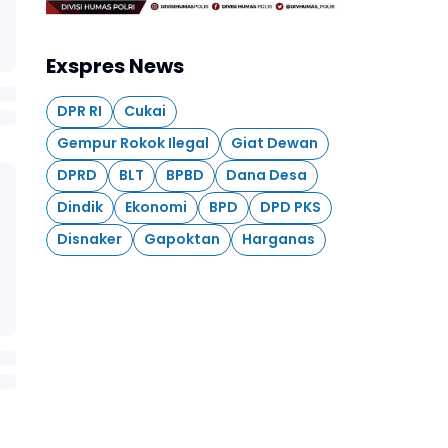
Exspres News
DPR RI
Cukai
Gempur Rokok Ilegal
Giat Dewan
DPRD
BLT
BPBD
Dana Desa
Dindik
Ekonomi
BPD
DPD PKS
Disnaker
Gapoktan
Harganas