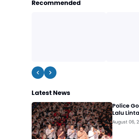
Recommended
Latest News
Police G
Lalu Lint
August 06, 