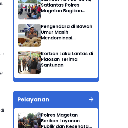
. 
Satlantas Polres
Magetan Bagikan
Bendera Merah Putih
Pengendara di Bawah
Umur Masih
Mendominasi
Pelanggaran Operasi
Patuh Semeru 2025
Korban Laka Lantas di
ar 
Plaosan Terima
Santunan
a 
Pelayanan
di 
Polres Magetan
Berikan Layanan
Publik dan Kesehatan