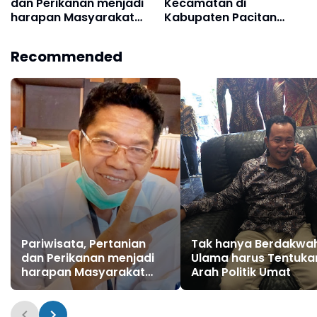
dan Perikanan menjadi
Kecamatan di
harapan Masyarakat
Kabupaten Pacitan
Pringkuku kepada Mbois
rusak, warga berharap
banyak kepada Mbois
Recommended
Pariwisata, Pertanian
Tak hanya Berdakwah
dan Perikanan menjadi
Ulama harus Tentuka
harapan Masyarakat
Arah Politik Umat
Pringkuku kepada Mbois