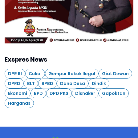
Exspres News
DPR RI
Cukai
Gempur Rokok Ilegal
Giat Dewan
DPRD
BLT
BPBD
Dana Desa
Dindik
Ekonomi
BPD
DPD PKS
Disnaker
Gapoktan
Harganas