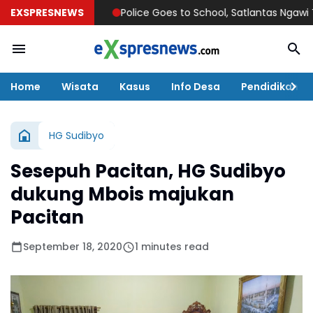
EXSPRESNEWS
Police Goes to School, Satlantas Ngawi Tanamkan 
Home
Wisata
Kasus
Info Desa
Pendidikan
HG Sudibyo
Sesepuh Pacitan, HG Sudibyo
dukung Mbois majukan
Pacitan
September 18, 2020
1 minutes read