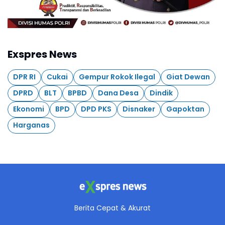
Exspres News
DPR RI
Cukai
Gempur Rokok Ilegal
Giat Dewan
DPRD
BLT
BPBD
Dana Desa
Dindik
Ekonomi
BPD
DPD PKS
Disnaker
Gapoktan
Harganas
Berita Cepat & Akurat