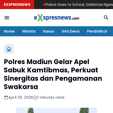
EXSPRESNEWS
Police Goes to School, Satlantas Ngawi Tanam
Home
Wisata
Kasus
Info Desa
Pendidikan
Polres Madiun Gelar Apel
Sabuk Kamtibmas, Perkuat
Sinergitas dan Pengamanan
Swakarsa
April 30, 2026
1 minutes read