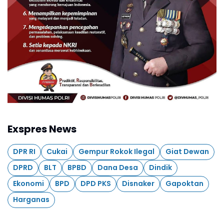
Exspres News
DPR RI
Cukai
Gempur Rokok Ilegal
Giat Dewan
DPRD
BLT
BPBD
Dana Desa
Dindik
Ekonomi
BPD
DPD PKS
Disnaker
Gapoktan
Harganas