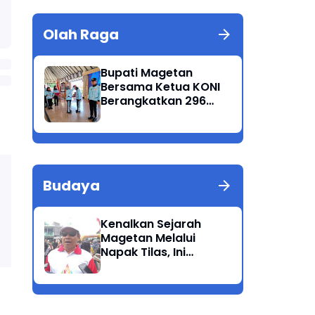
Olah Raga
Bupati Magetan
Bersama Ketua KONI
Berangkatkan 296
Atlet Ikuti Porprov
Jatim 2025
Budaya
Kenalkan Sejarah
Magetan Melalui
Napak Tilas, Ini
Harapan Suwata,
Kadis Dikpora.