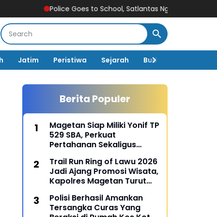
Police Goes to School, Satlantas Ngawi Tanamkan Tertib Lalu
h
Jatim
Peristiwa
Sejarah
Budaya
Pemerin
Berita Populer
p
Magetan Siap Miliki Yonif TP
529 SBA, Perkuat
Pertahanan Sekaligus
Dongkrak Pembangunan
Trail Run Ring of Lawu 2026
Daerah
Jadi Ajang Promosi Wisata,
Kapolres Magetan Turut
Ambil Bagian
Polisi Berhasil Amankan
Tersangka Curas Yang