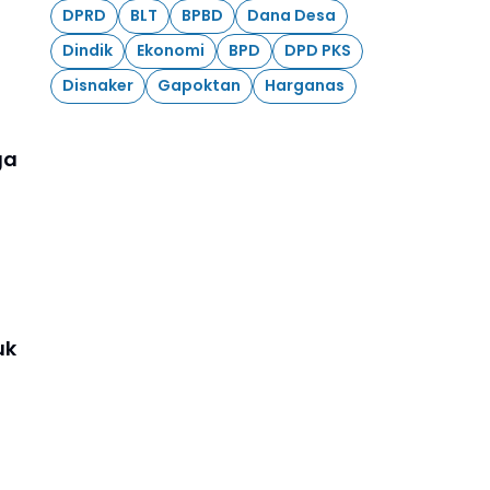
DPRD
BLT
BPBD
Dana Desa
Dindik
Ekonomi
BPD
DPD PKS
Disnaker
Gapoktan
Harganas
ga
uk