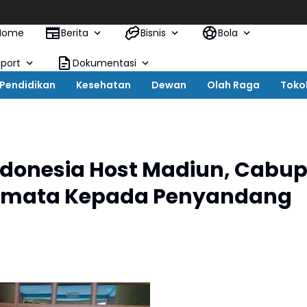
Home
Berita
Bisnis
Bola
Sport
Dokumentasi
Pendidikan
Kesehatan
Dewan
Olah Raga
Toko
ndonesia Host Madiun, Cabu
camata Kepada Penyandang