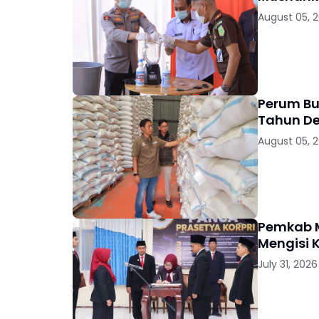
August 05, 
Perum Bu
Tahun D
August 05, 
Pemkab M
Mengisi 
July 31, 2026