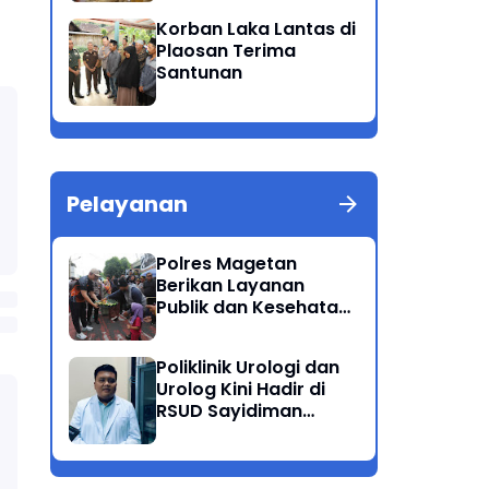
Patuh Semeru 2025
Korban Laka Lantas di
Plaosan Terima
Santunan
Pelayanan
Polres Magetan
Berikan Layanan
Publik dan Kesehatan
Gratis di CFD
Poliklinik Urologi dan
Urolog Kini Hadir di
RSUD Sayidiman
Magetan