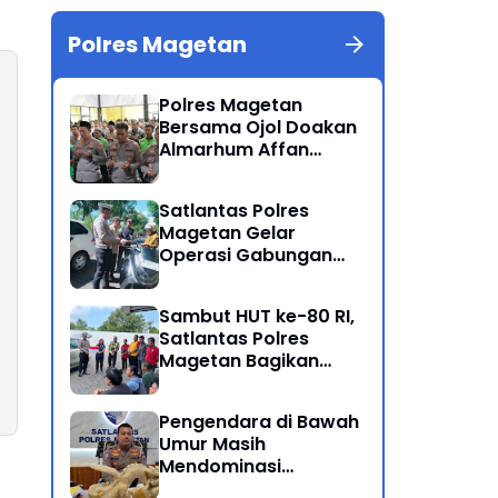
Polres Magetan
Polres Magetan
Bersama Ojol Doakan
Almarhum Affan
Kurniawan Korban
Meninggal Dunia Unjuk
Satlantas Polres
Rasa di Jakarta
Magetan Gelar
Operasi Gabungan
Lintas Sektoral
Sambut HUT ke-80 RI,
Satlantas Polres
Magetan Bagikan
Bendera Merah Putih
Pengendara di Bawah
Umur Masih
Mendominasi
Pelanggaran Operasi