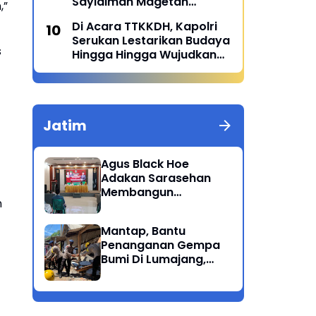
Sayidiman Magetan
,”
Menggelar Penyuluhan
Di Acara TTKKDH, Kapolri
'Bahaya Kosmetik Online'
Serukan Lestarikan Budaya
s
Hingga Hingga Wujudkan
SDM Unggul
Jatim
Agus Black Hoe
Adakan Sarasehan
Membangun
n
Solidaritas Dan
Kepedulian Sosial
Mantap, Bantu
Dikalangan
Penanganan Gempa
Masyarakat Magetan
Bumi Di Lumajang,
Brimob Polda Jatim
berikan bantuan