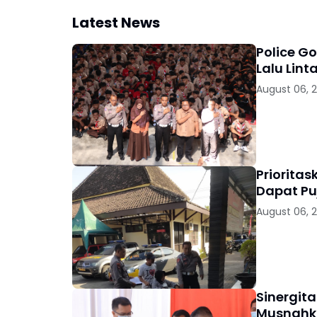
Latest News
Police G
Lalu Lint
August 06, 
Priorita
Dapat Pu
August 06, 
Sinergit
Musnahka