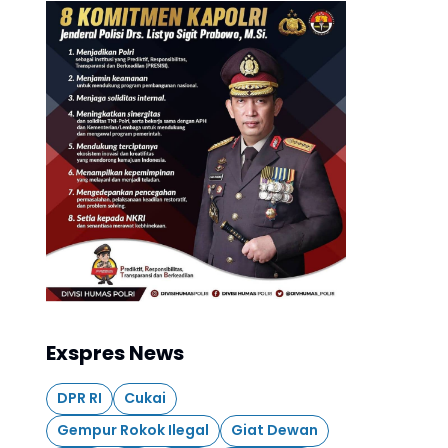
Exspres News
DPR RI
Cukai
Gempur Rokok Ilegal
Giat Dewan