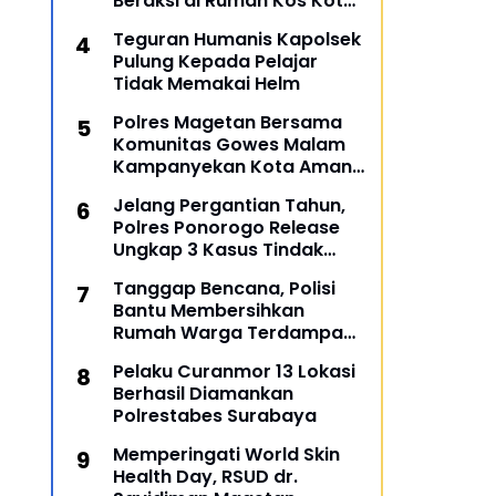
Beraksi di Rumah Kos Kota
Malang
Teguran Humanis Kapolsek
Pulung Kepada Pelajar
Tidak Memakai Helm
Polres Magetan Bersama
Komunitas Gowes Malam
Kampanyekan Kota Aman
dan Tertib
Jelang Pergantian Tahun,
Polres Ponorogo Release
Ungkap 3 Kasus Tindak
Pidana
Tanggap Bencana, Polisi
Bantu Membersihkan
Rumah Warga Terdampak
Banjir di Gresik
Pelaku Curanmor 13 Lokasi
Berhasil Diamankan
Polrestabes Surabaya
Memperingati World Skin
Health Day, RSUD dr.