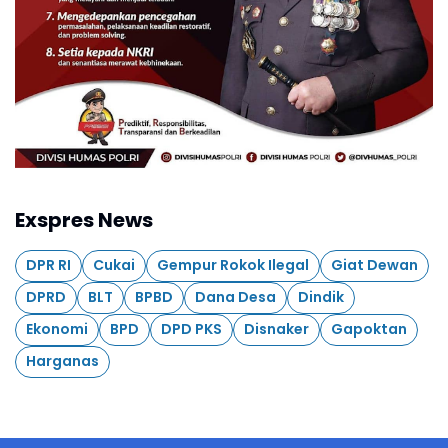
Exspres News
DPR RI
Cukai
Gempur Rokok Ilegal
Giat Dewan
DPRD
BLT
BPBD
Dana Desa
Dindik
Ekonomi
BPD
DPD PKS
Disnaker
Gapoktan
Harganas