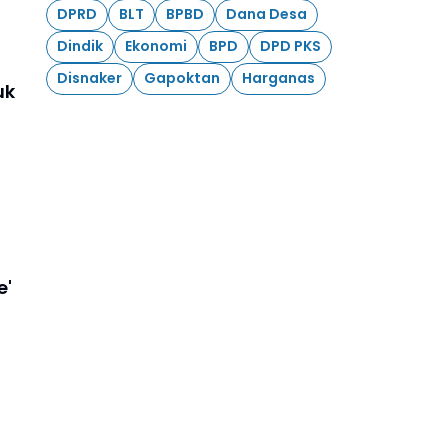
DPRD
BLT
BPBD
Dana Desa
Dindik
Ekonomi
BPD
DPD PKS
Disnaker
Gapoktan
Harganas
uk
e'