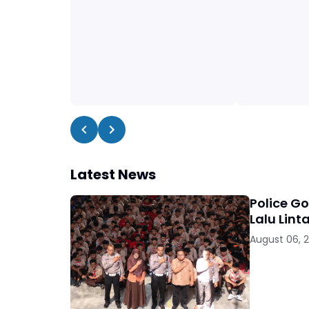
Latest News
Police G
Lalu Lint
August 06, 