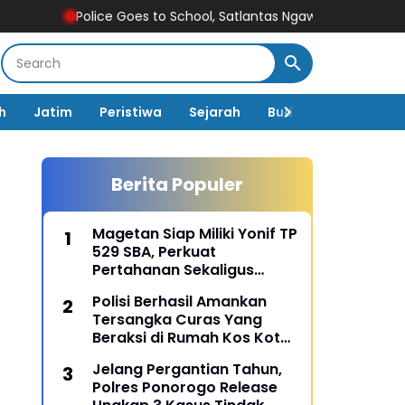
Police Goes to School, Satlantas Ngawi Tanamkan Tertib Lalu L
h
Jatim
Peristiwa
Sejarah
Budaya
Pemerin
Berita Populer
Magetan Siap Miliki Yonif TP
529 SBA, Perkuat
Pertahanan Sekaligus
Dongkrak Pembangunan
Polisi Berhasil Amankan
Daerah
Tersangka Curas Yang
Beraksi di Rumah Kos Kota
Malang
Jelang Pergantian Tahun,
Polres Ponorogo Release