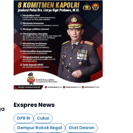
Exspres News
ga
DPR RI
Cukai
Gempur Rokok Ilegal
Giat Dewan