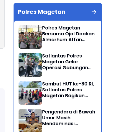
Polres Magetan
Polres Magetan
Bersama Ojol Doakan
Almarhum Affan
Kurniawan Korban
Meninggal Dunia Unjuk
Satlantas Polres
Rasa di Jakarta
Magetan Gelar
Operasi Gabungan
Lintas Sektoral
Sambut HUT ke-80 RI,
Satlantas Polres
Magetan Bagikan
Bendera Merah Putih
Pengendara di Bawah
Umur Masih
Mendominasi
Pelanggaran Operasi