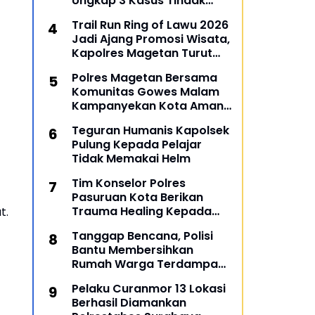
Ungkap 3 Kasus Tindak
Pidana
Trail Run Ring of Lawu 2026
Jadi Ajang Promosi Wisata,
Kapolres Magetan Turut
Ambil Bagian
Polres Magetan Bersama
Komunitas Gowes Malam
Kampanyekan Kota Aman
dan Tertib
Teguran Humanis Kapolsek
Pulung Kepada Pelajar
Tidak Memakai Helm
Tim Konselor Polres
Pasuruan Kota Berikan
Trauma Healing Kepada
t.
Personil Ops Lilin Semeru
Tanggap Bencana, Polisi
2022
Bantu Membersihkan
Rumah Warga Terdampak
Banjir di Gresik
Pelaku Curanmor 13 Lokasi
Berhasil Diamankan