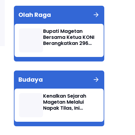
Olah Raga
Bupati Magetan
Bersama Ketua KONI
Berangkatkan 296
Atlet Ikuti Porprov
Jatim 2025
Budaya
Kenalkan Sejarah
Magetan Melalui
Napak Tilas, Ini
Harapan Suwata,
Kadis Dikpora.