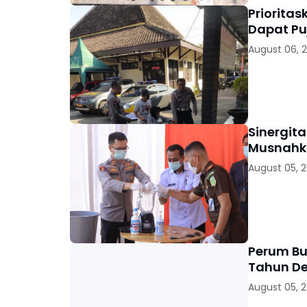
Priorita
Dapat Pu
August 06, 
Sinergit
Musnahka
August 05, 
Perum Bu
Tahun D
August 05, 