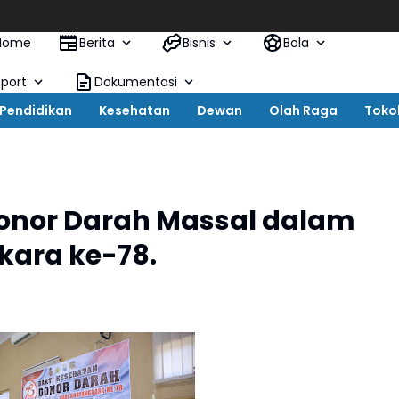
Home
Berita
Bisnis
Bola
Sport
Dokumentasi
Pendidikan
Kesehatan
Dewan
Olah Raga
Toko
Donor Darah Massal dalam
kara ke-78.