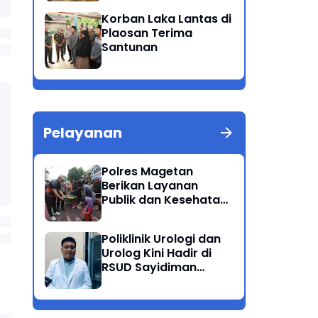
Patuh Semeru 2025
Korban Laka Lantas di
Plaosan Terima
Santunan
Pelayanan
Polres Magetan
Berikan Layanan
Publik dan Kesehatan
Gratis di CFD
Poliklinik Urologi dan
Urolog Kini Hadir di
RSUD Sayidiman
Magetan