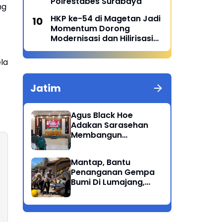
Polrestabes Surabaya
ng
HKP ke-54 di Magetan Jadi
Momentum Dorong
Modernisasi dan Hilirisasi
Pertanian
la
Jatim
Agus Black Hoe
Adakan Sarasehan
Membangun
Solidaritas Dan
Kepedulian Sosial
Mantap, Bantu
Dikalangan
Penanganan Gempa
Masyarakat Magetan
Bumi Di Lumajang,
Brimob Polda Jatim
berikan bantuan