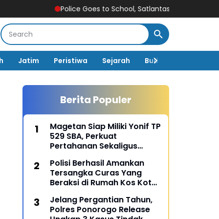
Police Goes to School, Satlantas Ngawi Tanamkan Tertib 
h
Jatim
Peristiwa
Sejarah
Budaya
Pemerin
Berita Populer
Magetan Siap Miliki Yonif TP
529 SBA, Perkuat
Pertahanan Sekaligus
Dongkrak Pembangunan
Polisi Berhasil Amankan
Daerah
Tersangka Curas Yang
Beraksi di Rumah Kos Kota
Malang
Jelang Pergantian Tahun,
Polres Ponorogo Release