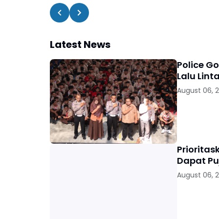
Latest News
Police G
Lalu Lint
August 06, 
Priorita
Dapat Pu
August 06, 