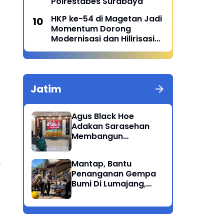
Polrestabes Surabaya
HKP ke-54 di Magetan Jadi
Momentum Dorong
Modernisasi dan Hilirisasi
Pertanian
Jatim
Agus Black Hoe
Adakan Sarasehan
Membangun
Solidaritas Dan
Kepedulian Sosial
,
Mantap, Bantu
Dikalangan
Penanganan Gempa
Masyarakat Magetan
Bumi Di Lumajang,
Brimob Polda Jatim
berikan bantuan