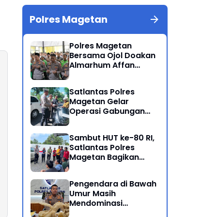
Polres Magetan
Polres Magetan
Bersama Ojol Doakan
Almarhum Affan
Kurniawan Korban
Meninggal Dunia Unjuk
Satlantas Polres
Rasa di Jakarta
Magetan Gelar
Operasi Gabungan
Lintas Sektoral
Sambut HUT ke-80 RI,
Satlantas Polres
Magetan Bagikan
Bendera Merah Putih
Pengendara di Bawah
Umur Masih
Mendominasi
Pelanggaran Operasi