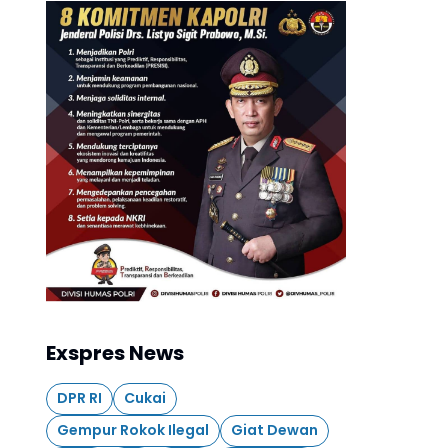
Exspres News
DPR RI
Cukai
Gempur Rokok Ilegal
Giat Dewan