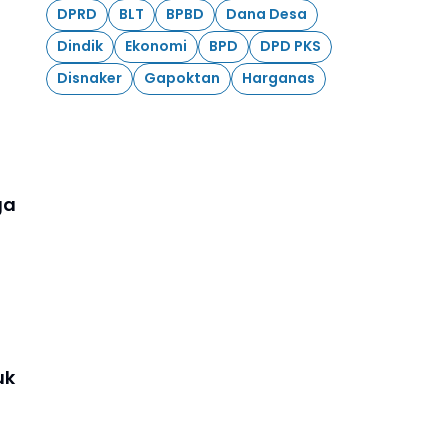
DPRD
BLT
BPBD
Dana Desa
Dindik
Ekonomi
BPD
DPD PKS
Disnaker
Gapoktan
Harganas
ga
uk