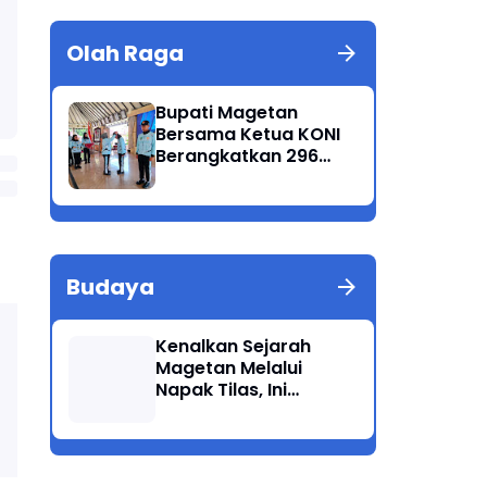
Olah Raga
Bupati Magetan
Bersama Ketua KONI
Berangkatkan 296
Atlet Ikuti Porprov
Jatim 2025
Budaya
Kenalkan Sejarah
Magetan Melalui
Napak Tilas, Ini
Harapan Suwata,
Kadis Dikpora.