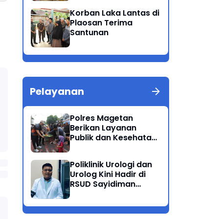
Patuh Semeru 2025
Korban Laka Lantas di
Plaosan Terima
Santunan
Pelayanan
Polres Magetan
Berikan Layanan
Publik dan Kesehatan
Gratis di CFD
Poliklinik Urologi dan
Urolog Kini Hadir di
RSUD Sayidiman
Magetan