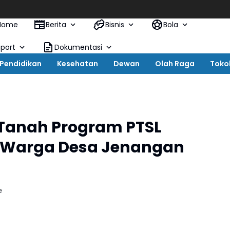
Home
Berita
Bisnis
Bola
Sport
Dokumentasi
Pendidikan
Kesehatan
Dewan
Olah Raga
Toko
 Tanah Program PTSL
 Warga Desa Jenangan
e