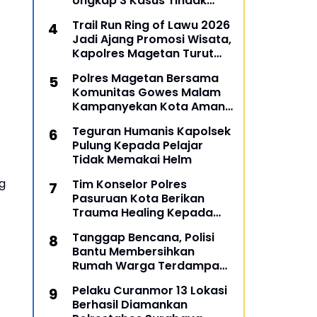
Ungkap 3 Kasus Tindak
Pidana
Trail Run Ring of Lawu 2026
Jadi Ajang Promosi Wisata,
Kapolres Magetan Turut
Ambil Bagian
Polres Magetan Bersama
Komunitas Gowes Malam
Kampanyekan Kota Aman
dan Tertib
Teguran Humanis Kapolsek
Pulung Kepada Pelajar
Tidak Memakai Helm
g
Tim Konselor Polres
Pasuruan Kota Berikan
Trauma Healing Kepada
Personil Ops Lilin Semeru
Tanggap Bencana, Polisi
2022
Bantu Membersihkan
Rumah Warga Terdampak
Banjir di Gresik
Pelaku Curanmor 13 Lokasi
Berhasil Diamankan