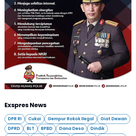
Exspres News
DPR RI
Cukai
Gempur Rokok Ilegal
Giat Dewan
DPRD
BLT
BPBD
Dana Desa
Dindik