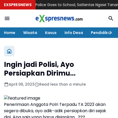
EXSPRESNEWS
Police Goes to School, Satlantas Ngawi Tanamkan Te
Home
Wisata
Kasus
Info Desa
Pendidikan
Ingin jadi Polisi, Ayo
Persiapkan Dirimu...
April 06, 2023
Read less than a minute
Penerimaan Anggota Polri Terpadu TA 2023 akan
segera dibuka, ayo adik-adik persiapkan diri sejak
dini. Apa saja yang harus disiapkan....???