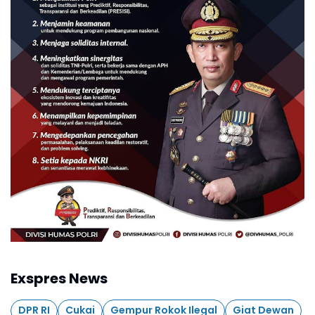
Exspres News
DPR RI
Cukai
Gempur Rokok Ilegal
Giat Dewan