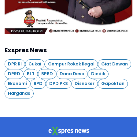
Exspres News
DPR RI
Cukai
Gempur Rokok Ilegal
Giat Dewan
DPRD
BLT
BPBD
Dana Desa
Dindik
Ekonomi
BPD
DPD PKS
Disnaker
Gapoktan
Harganas