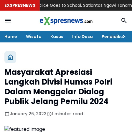
EXSPRESNEWS
Police Goes to School, Satlantas Ngawi Tanamkan Tert
Home
Wisata
Kasus
Info Desa
Pendidikan
Masyarakat Apresiasi
Langkah Divisi Humas Polri
Dalam Menggelar Dialog
Publik Jelang Pemilu 2024
January 26, 2023
1 minutes read