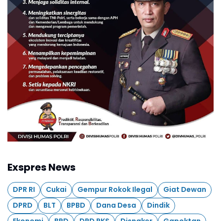
Exspres News
DPR RI
Cukai
Gempur Rokok Ilegal
Giat Dewan
DPRD
BLT
BPBD
Dana Desa
Dindik