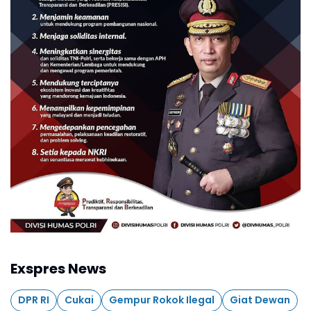
Exspres News
DPR RI
Cukai
Gempur Rokok Ilegal
Giat Dewan