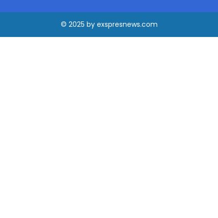
© 2025
by
exspresnews.com