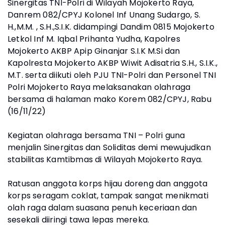
Sinergitas TNI-Polri di Wilayah Mojokerto Raya,
Danrem 082/CPYJ Kolonel Inf Unang Sudargo, S.
H.,M.M. , S.H.,S.I.K. didampingi Dandim 0815 Mojokerto
Letkol Inf M. Iqbal Prihanta Yudha, Kapolres
Mojokerto AKBP Apip Ginanjar S.I.K M.Si dan
Kapolresta Mojokerto AKBP Wiwit Adisatria S.H., S.I.K.,
M.T. serta diikuti oleh PJU TNI-Polri dan Personel TNI
Polri Mojokerto Raya melaksanakan olahraga
bersama di halaman mako Korem 082/CPYJ, Rabu
(16/11/22)
Kegiatan olahraga bersama TNI – Polri guna
menjalin Sinergitas dan Soliditas demi mewujudkan
stabilitas Kamtibmas di Wilayah Mojokerto Raya.
Ratusan anggota korps hijau doreng dan anggota
korps seragam coklat, tampak sangat menikmati
olah raga dalam suasana penuh keceriaan dan
sesekali diiringi tawa lepas mereka.