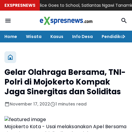
EXSPRESNEWS
Police Goes to School, Satlantas Ngawi Tanamkan Terti
Home
Wisata
Kasus
Info Desa
Pendidikan
Gelar Olahraga Bersama, TNI-
Polri di Mojokerto Kompak
Jaga Sinergitas dan Soliditas
November 17, 2022
1 minutes read
Mojokerto Kota - Usai melaksanakan Apel Bersama