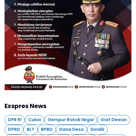
Exspres News
DPR RI
Cukai
Gempur Rokok Ilegal
Giat Dewan
DPRD
BLT
BPBD
Dana Desa
Dindik