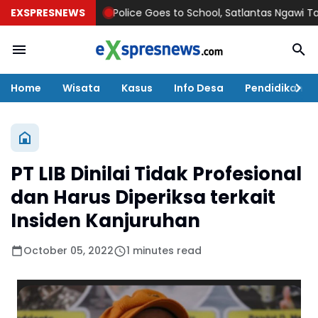
EXSPRESNEWS
Police Goes to School, Satlantas Ngawi Tanamkan 
Home
Wisata
Kasus
Info Desa
Pendidikan
PT LIB Dinilai Tidak Profesional
dan Harus Diperiksa terkait
Insiden Kanjuruhan
October 05, 2022
1 minutes read