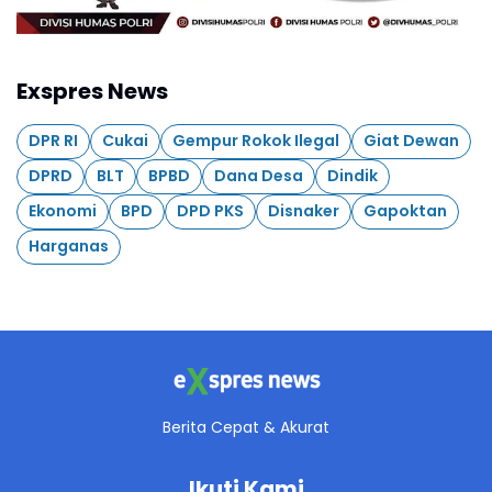
Exspres News
DPR RI
Cukai
Gempur Rokok Ilegal
Giat Dewan
DPRD
BLT
BPBD
Dana Desa
Dindik
Ekonomi
BPD
DPD PKS
Disnaker
Gapoktan
Harganas
Berita Cepat & Akurat
Ikuti Kami