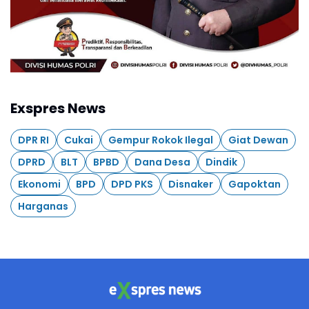
Exspres News
DPR RI
Cukai
Gempur Rokok Ilegal
Giat Dewan
DPRD
BLT
BPBD
Dana Desa
Dindik
Ekonomi
BPD
DPD PKS
Disnaker
Gapoktan
Harganas