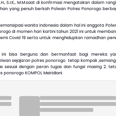
., S.I.K., M.M.saat di konfirmasi mengatakan dalam rang
dhan yang penuh berkah Polwan Polres Ponorogo berbagi
n emansipasi wanita indonesia dalam hal ini anggota Polw
norogo di momen hari kartini tahun 2021 ini untuk memban
mi Covid 19 serta untuk menghidupkan ramadhan pen
 ini bisa berguna dan bermanfaat bagi mereka ya
olwan sejajaran polres ponorogo tetap kompak ,semang
s sesuai dengan peran tugas dan fungsi masing 2. tet
s ponorogo KOMPOL Meiridiani