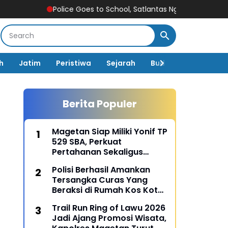
Police Goes to School, Satlantas Ngawi Tanamkan Tertib Lalu 
h
Jatim
Peristiwa
Sejarah
Budaya
Pemerin
Berita Populer
Magetan Siap Miliki Yonif TP
529 SBA, Perkuat
Pertahanan Sekaligus
Dongkrak Pembangunan
Polisi Berhasil Amankan
Daerah
Tersangka Curas Yang
Beraksi di Rumah Kos Kota
Malang
Trail Run Ring of Lawu 2026
Jadi Ajang Promosi Wisata,