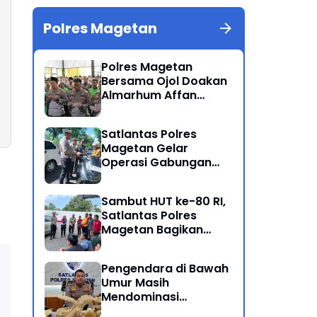
Polres Magetan
Polres Magetan
Bersama Ojol Doakan
Almarhum Affan
Kurniawan Korban
Meninggal Dunia Unjuk
Satlantas Polres
Rasa di Jakarta
Magetan Gelar
Operasi Gabungan
Lintas Sektoral
Sambut HUT ke-80 RI,
Satlantas Polres
Magetan Bagikan
Bendera Merah Putih
Pengendara di Bawah
Umur Masih
Mendominasi
Pelanggaran Operasi