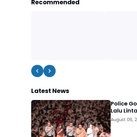
Recommended
Latest News
Police G
Lalu Lint
August 06, 