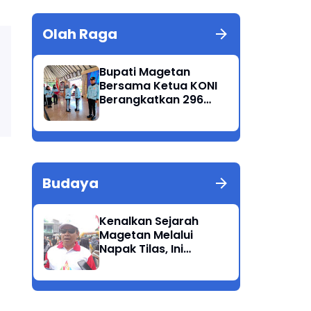
Olah Raga
Bupati Magetan
Bersama Ketua KONI
Berangkatkan 296
Atlet Ikuti Porprov
Jatim 2025
Budaya
Kenalkan Sejarah
Magetan Melalui
Napak Tilas, Ini
Harapan Suwata,
Kadis Dikpora.