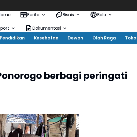
Home
Berita
Bisnis
Bola
Sport
Dokumentasi
Pendidikan
Kesehatan
Dewan
Olah Raga
Toko
 Ponorogo berbagi peringati