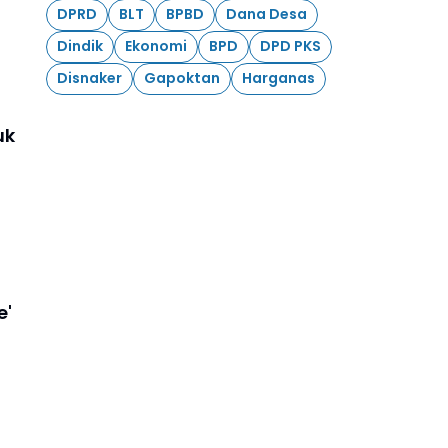
DPRD
BLT
BPBD
Dana Desa
Dindik
Ekonomi
BPD
DPD PKS
Disnaker
Gapoktan
Harganas
uk
e'