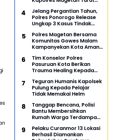
Kapolres Magetan Turut
Ambil Bagian
Jelang Pergantian Tahun,
Polres Ponorogo Release
Ungkap 3 Kasus Tindak
Pidana
Polres Magetan Bersama
Komunitas Gowes Malam
Kampanyekan Kota Aman
dan Tertib
Tim Konselor Polres
Pasuruan Kota Berikan
gi
Trauma Healing Kepada
Personil Ops Lilin Semeru
Teguran Humanis Kapolsek
2022
Pulung Kepada Pelajar
Tidak Memakai Helm
es
Tanggap Bencana, Polisi
Bantu Membersihkan
Rumah Warga Terdampak
an
Banjir di Gresik
Pelaku Curanmor 13 Lokasi
Berhasil Diamankan