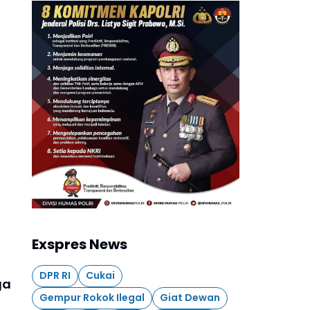
Exspres News
DPR RI
Cukai
ga
Gempur Rokok Ilegal
Giat Dewan