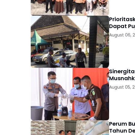
Priorita
Dapat Pu
August 06, 
Sinergit
Musnahka
August 05, 
Perum Bu
Tahun D