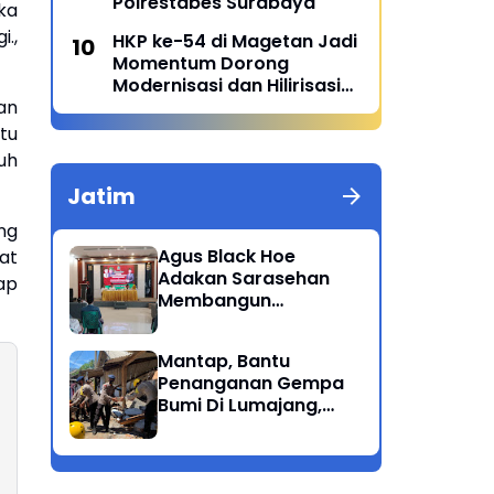
Polrestabes Surabaya
ka
.,
HKP ke-54 di Magetan Jadi
Momentum Dorong
Modernisasi dan Hilirisasi
an
Pertanian
tu
uh
Jatim
ng
Agus Black Hoe
at
Adakan Sarasehan
ap
Membangun
Solidaritas Dan
Kepedulian Sosial
Mantap, Bantu
Dikalangan
Penanganan Gempa
Masyarakat Magetan
Bumi Di Lumajang,
Brimob Polda Jatim
berikan bantuan