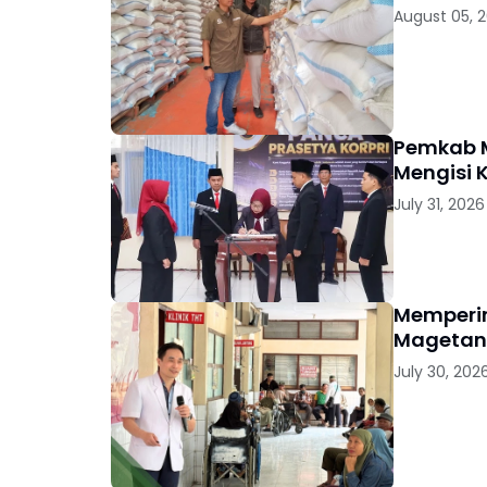
August 05, 
Pemkab M
Mengisi 
July 31, 2026
Memperin
Magetan 
July 30, 202