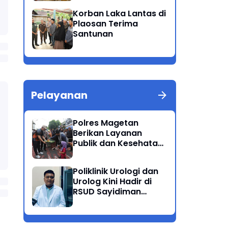
Patuh Semeru 2025
Korban Laka Lantas di
Plaosan Terima
Santunan
Pelayanan
Polres Magetan
Berikan Layanan
Publik dan Kesehatan
Gratis di CFD
Poliklinik Urologi dan
Urolog Kini Hadir di
RSUD Sayidiman
Magetan