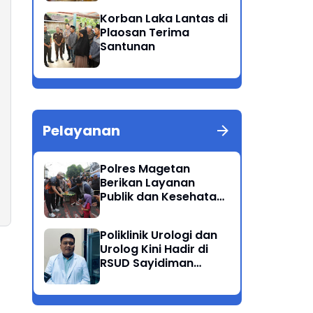
Patuh Semeru 2025
Korban Laka Lantas di
Plaosan Terima
Santunan
Pelayanan
Polres Magetan
Berikan Layanan
Publik dan Kesehatan
Gratis di CFD
Poliklinik Urologi dan
Urolog Kini Hadir di
RSUD Sayidiman
Magetan