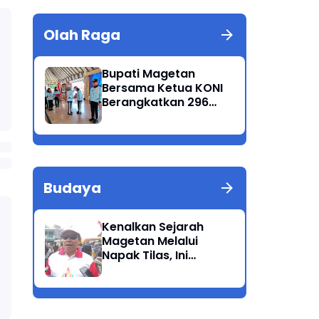
Olah Raga
Bupati Magetan
Bersama Ketua KONI
Berangkatkan 296
Atlet Ikuti Porprov
Jatim 2025
Budaya
Kenalkan Sejarah
Magetan Melalui
Napak Tilas, Ini
Harapan Suwata,
Kadis Dikpora.