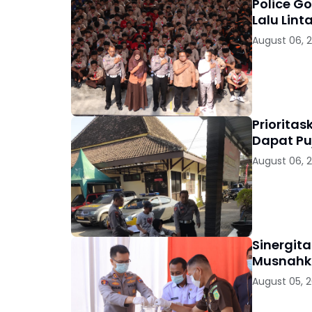
Police G
Lalu Lint
August 06, 
Priorita
Dapat Pu
August 06, 
Sinergit
Musnahka
August 05, 