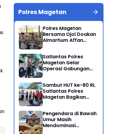
n
Polres Magetan
Polres Magetan
as
Bersama Ojol Doakan
Almarhum Affan
Kurniawan Korban
Meninggal Dunia Unjuk
Satlantas Polres
Rasa di Jakarta
Magetan Gelar
Operasi Gabungan
ak
Lintas Sektoral
Sambut HUT ke-80 RI,
Satlantas Polres
Magetan Bagikan
Bendera Merah Putih
an
Pengendara di Bawah
Umur Masih
Mendominasi
Pelanggaran Operasi