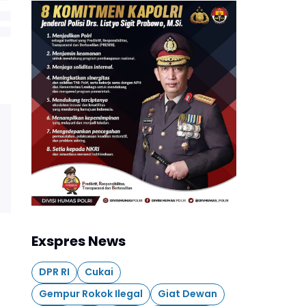
Exspres News
DPR RI
Cukai
Gempur Rokok Ilegal
Giat Dewan