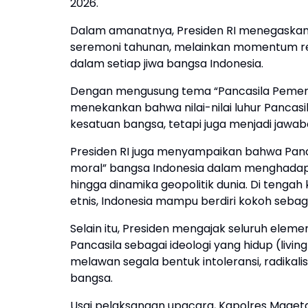
2026.
Dalam amanatnya, Presiden RI menegaskan 
seremoni tahunan, melainkan momentum refl
dalam setiap jiwa bangsa Indonesia.
Dengan mengusung tema “Pancasila Pemersa
menekankan bahwa nilai-nilai luhur Pancas
kesatuan bangsa, tetapi juga menjadi jawab
Presiden RI juga menyampaikan bahwa Panca
moral” bangsa Indonesia dalam menghadapi b
hingga dinamika geopolitik dunia. Di tengah
etnis, Indonesia mampu berdiri kokoh seb
Selain itu, Presiden mengajak seluruh elem
Pancasila sebagai ideologi yang hidup (livin
melawan segala bentuk intoleransi, radik
bangsa.
Usai pelaksanaan upacara, Kapolres Mageta