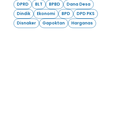
DPRD
BLT
BPBD
Dana Desa
Dindik
Ekonomi
BPD
DPD PKS
Disnaker
Gapoktan
Harganas