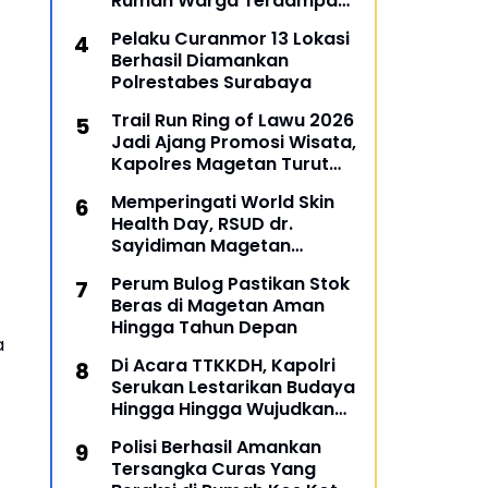
Rumah Warga Terdampak
Banjir di Gresik
Pelaku Curanmor 13 Lokasi
Berhasil Diamankan
Polrestabes Surabaya
Trail Run Ring of Lawu 2026
Jadi Ajang Promosi Wisata,
Kapolres Magetan Turut
Ambil Bagian
Memperingati World Skin
Health Day, RSUD dr.
Sayidiman Magetan
Menggelar Penyuluhan
Perum Bulog Pastikan Stok
'Bahaya Kosmetik Online'
Beras di Magetan Aman
Hingga Tahun Depan
a
Di Acara TTKKDH, Kapolri
Serukan Lestarikan Budaya
Hingga Hingga Wujudkan
SDM Unggul
Polisi Berhasil Amankan
Tersangka Curas Yang