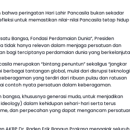
bahwa peringatan Hari Lahir Pancasila bukan sekadar
eksi untuk memastikan nilai-nilai Pancasila tetap hidup
tu Bangsa, Fondasi Perdamaian Dunia”, Presiden
ila tidak hanya relevan dalam menjaga persatuan dan
an bagi terciptanya perdamaian dunia yang berkelanjuta
sila merupakan “bintang penuntun” sekaligus “jangkar
erbagai tantangan global, mulai dari disrupsi teknologi
 keberagaman yang terdiri dari ribuan pulau dan ratusan
agai contoh nyata persatuan dalam keberagaman.
en bangsa, khususnya generasi muda, untuk menjadikan
g ideology) dalam kehidupan sehari-hari serta terus
alisme, dan perpecahan yang dapat mengancam persatua
n AKBP Dr. Raden Erik Bangun Prakasa mengajak seluruh