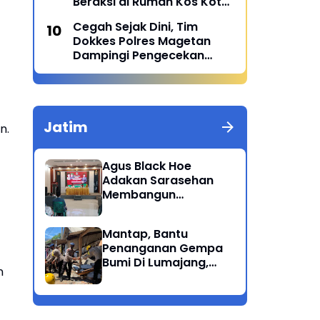
Beraksi di Rumah Kos Kota
Malang
Cegah Sejak Dini, Tim
Dokkes Polres Magetan
Dampingi Pengecekan
Menu Sehat MBG di SPPG
Polres Magetan 2 Di Poncol
Jatim
n.
Agus Black Hoe
Adakan Sarasehan
Membangun
Solidaritas Dan
Kepedulian Sosial
Mantap, Bantu
Dikalangan
Penanganan Gempa
Masyarakat Magetan
Bumi Di Lumajang,
n
Brimob Polda Jatim
berikan bantuan