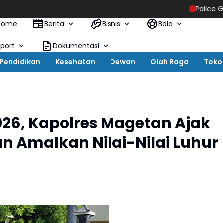
Police Goes to Scho
Home
Berita
Bisnis
Bola
Sport
Dokumentasi
Pendidikan
Kesehatan
Dewan
Olah Raga
Toko
2026, Kapolres Magetan Ajak
 Amalkan Nilai-Nilai Luhur