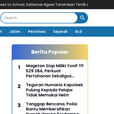
ol, Satlantas Ngawi Tanamkan Tertib Lalu Lintas
Prioritaskan Pe
h
Jatim
Peristiwa
Sejarah
Budaya
Pemerin
Berita Populer
Magetan Siap Miliki Yonif TP
529 SBA, Perkuat
Pertahanan Sekaligus
Dongkrak Pembangunan
Teguran Humanis Kapolsek
Daerah
Pulung Kepada Pelajar
Tidak Memakai Helm
Tanggap Bencana, Polisi
Bantu Membersihkan