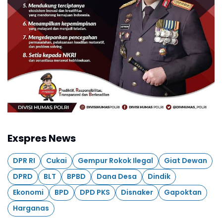
Exspres News
DPR RI
Cukai
Gempur Rokok Ilegal
Giat Dewan
DPRD
BLT
BPBD
Dana Desa
Dindik
Ekonomi
BPD
DPD PKS
Disnaker
Gapoktan
Harganas