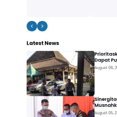
Latest News
Priorita
Dapat Pu
August 06, 
Sinergit
Musnahka
August 05, 