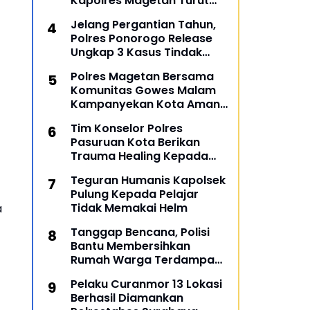
Kapolres Magetan Turut
Ambil Bagian
Jelang Pergantian Tahun,
Polres Ponorogo Release
Ungkap 3 Kasus Tindak
Pidana
Polres Magetan Bersama
Komunitas Gowes Malam
Kampanyekan Kota Aman
dan Tertib
Tim Konselor Polres
Pasuruan Kota Berikan
Trauma Healing Kepada
Personil Ops Lilin Semeru
Teguran Humanis Kapolsek
2022
Pulung Kepada Pelajar
Tidak Memakai Helm
a
Tanggap Bencana, Polisi
Bantu Membersihkan
Rumah Warga Terdampak
Banjir di Gresik
Pelaku Curanmor 13 Lokasi
Berhasil Diamankan