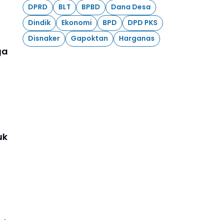
DPRD
BLT
BPBD
Dana Desa
Dindik
Ekonomi
BPD
DPD PKS
Disnaker
Gapoktan
Harganas
ga
uk