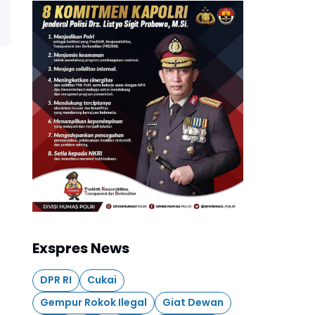
Exspres News
DPR RI
Cukai
Gempur Rokok Ilegal
Giat Dewan