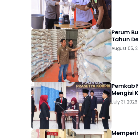
Perum Bu
Tahun D
August 05, 
Pemkab M
Mengisi 
July 31, 2026
Memperin