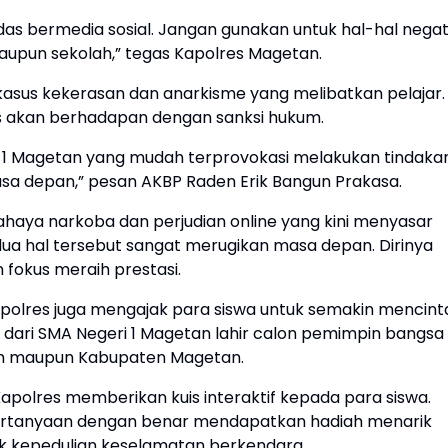
das bermedia sosial. Jangan gunakan untuk hal-hal negat
 maupun sekolah,” tegas Kapolres Magetan.
kasus kekerasan dan anarkisme yang melibatkan pelajar. 
s akan berhadapan dengan sanksi hukum.
i 1 Magetan yang mudah terprovokasi melakukan tindaka
masa depan,” pesan AKBP Raden Erik Bangun Prakasa.
ahaya narkoba dan perjudian online yang kini menyasar
ua hal tersebut sangat merugikan masa depan. Dirinya
 fokus meraih prestasi.
polres juga mengajak para siswa untuk semakin mencint
dari SMA Negeri 1 Magetan lahir calon pemimpin bangsa
 maupun Kabupaten Magetan.
polres memberikan kuis interaktif kepada para siswa.
rtanyaan dengan benar mendapatkan hadiah menarik
uk kepedulian keselamatan berkendara.