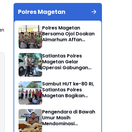
Polres Magetan
Polres Magetan
an
Bersama Ojol Doakan
Almarhum Affan
Kurniawan Korban
Meninggal Dunia Unjuk
Satlantas Polres
Rasa di Jakarta
Magetan Gelar
Operasi Gabungan
Lintas Sektoral
Sambut HUT ke-80 RI,
Satlantas Polres
Magetan Bagikan
Bendera Merah Putih
Pengendara di Bawah
Umur Masih
Mendominasi
Pelanggaran Operasi