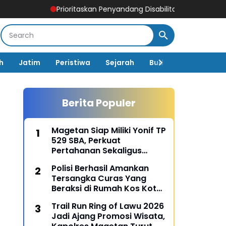
Prioritaskan Penyandang Disabilitas, Polsek Ngawi Kota Dapa
h
Jatim
Peristiwa
Sejarah
Budaya
Pemerin
Berita Populer
Magetan Siap Miliki Yonif TP
529 SBA, Perkuat
Pertahanan Sekaligus
Dongkrak Pembangunan
Polisi Berhasil Amankan
Daerah
Tersangka Curas Yang
Beraksi di Rumah Kos Kota
Malang
Trail Run Ring of Lawu 2026
Jadi Ajang Promosi Wisata,