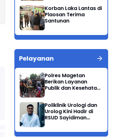
Patuh Semeru 2025
Korban Laka Lantas di
Plaosan Terima
Santunan
Pelayanan
Polres Magetan
Berikan Layanan
Publik dan Kesehatan
Gratis di CFD
Poliklinik Urologi dan
Urolog Kini Hadir di
RSUD Sayidiman
Magetan