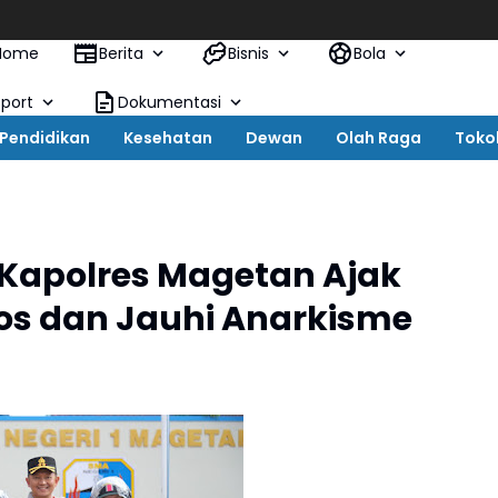
Home
Berita
Bisnis
Bola
Sport
Dokumentasi
Pendidikan
Kesehatan
Dewan
Olah Raga
Toko
, Kapolres Magetan Ajak
sos dan Jauhi Anarkisme