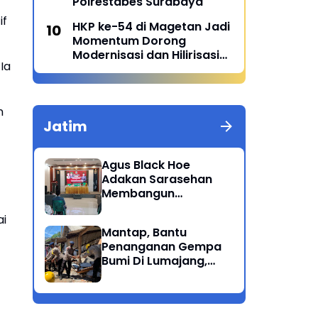
Polrestabes Surabaya
if
HKP ke-54 di Magetan Jadi
Momentum Dorong
Modernisasi dan Hilirisasi
Ia
Pertanian
n
Jatim
Agus Black Hoe
Adakan Sarasehan
Membangun
Solidaritas Dan
ai
Kepedulian Sosial
Mantap, Bantu
Dikalangan
Penanganan Gempa
Masyarakat Magetan
Bumi Di Lumajang,
Brimob Polda Jatim
berikan bantuan