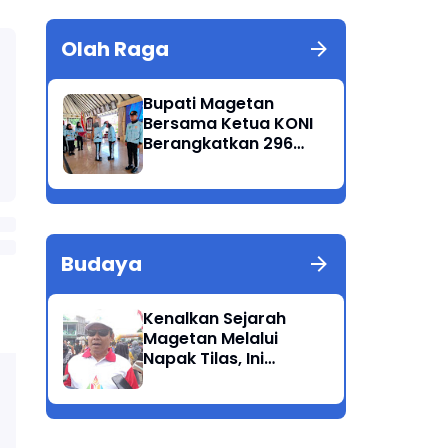
Olah Raga
Bupati Magetan
Bersama Ketua KONI
Berangkatkan 296
Atlet Ikuti Porprov
Jatim 2025
Budaya
Kenalkan Sejarah
Magetan Melalui
Napak Tilas, Ini
Harapan Suwata,
Kadis Dikpora.