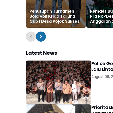
Penutupan Turnamen
Pemdes Bul
Bola Voli Krida Taruna
Pra RKPDe
Cup I Desa Pojok Sukses
Anggaran 
Digelar
Latest News
Police G
Lalu Lint
August 06, 
Priorita