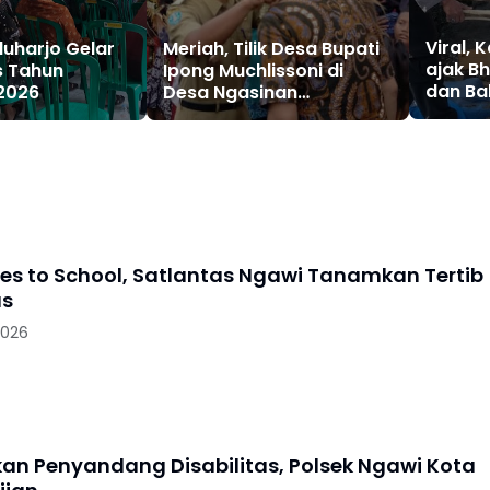
Viral, 
uharjo Gelar
Meriah, Tilik Desa Bupati
ajak B
s Tahun
Ipong Muchlissoni di
dan Ba
2026
Desa Ngasinan
Warga
Kecamatan Jetis,
Ponorogo
oes to School, Satlantas Ngawi Tanamkan Tertib
as
2026
skan Penyandang Disabilitas, Polsek Ngawi Kota