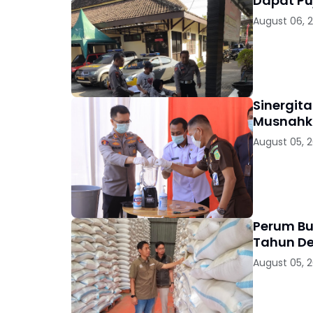
Dapat Pu
August 06, 
Sinergit
Musnahka
August 05, 
Perum Bu
Tahun D
August 05, 