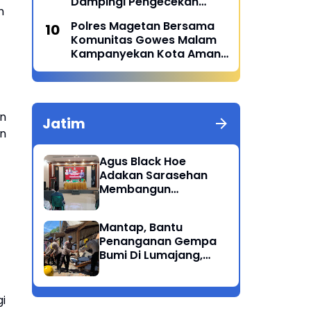
Dampingi Pengecekan
h
Menu Sehat MBG di SPPG
Polres Magetan Bersama
Polres Magetan 2 Di Poncol
Komunitas Gowes Malam
Kampanyekan Kota Aman
dan Tertib
an
Jatim
an
Agus Black Hoe
Adakan Sarasehan
Membangun
Solidaritas Dan
Kepedulian Sosial
Mantap, Bantu
Dikalangan
Penanganan Gempa
Masyarakat Magetan
Bumi Di Lumajang,
Brimob Polda Jatim
berikan bantuan
i