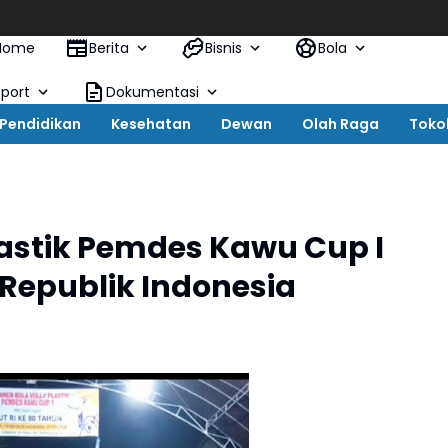
Home
Berita
Bisnis
Bola
Sport
Dokumentasi
Pendidikan
Kesehatan
Dewan
Olah Raga
Toko
lastik Pemdes Kawu Cup I
Republik Indonesia