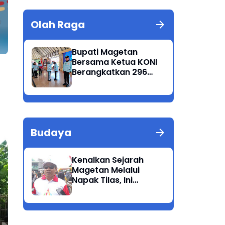
Olah Raga
Bupati Magetan
Bersama Ketua KONI
Berangkatkan 296
Atlet Ikuti Porprov
Jatim 2025
Budaya
Kenalkan Sejarah
Magetan Melalui
Darurat Covid 19, seluruh
Tes
Napak Tilas, Ini
desa di Ponorogo
Pe
Harapan Suwata,
membuat Posko Siaga
Ngl
Kadis Dikpora.
Desa
Pes