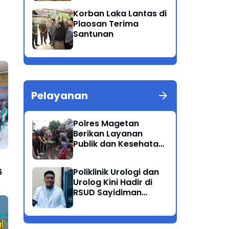
Patuh Semeru 2025
Korban Laka Lantas di
Plaosan Terima
Santunan
Pelayanan
Polres Magetan
Berikan Layanan
Publik dan Kesehatan
Gratis di CFD
Poliklinik Urologi dan
6
Urolog Kini Hadir di
RSUD Sayidiman
Magetan