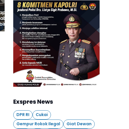
Kapolsek Pudak
habinkamtibmas
binsa Pudak Bantu
 Bangun Rumah
Exspres News
DPR RI
Cukai
Gempur Rokok Ilegal
Giat Dewan