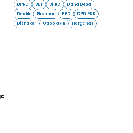
DPRD
BLT
BPBD
Dana Desa
Dindik
Ekonomi
BPD
DPD PKS
Disnaker
Gapoktan
Harganas
ga