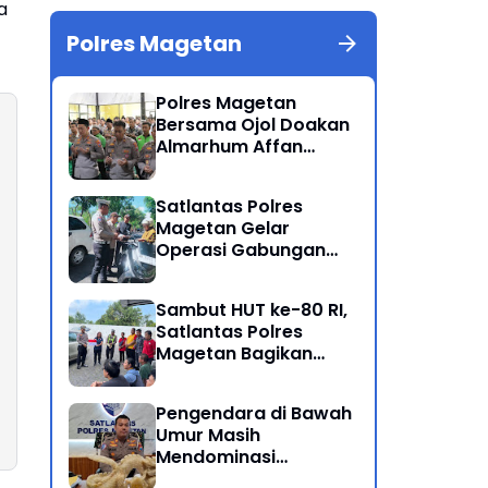
a
Polres Magetan
Polres Magetan
Bersama Ojol Doakan
Almarhum Affan
Kurniawan Korban
Meninggal Dunia Unjuk
Satlantas Polres
Rasa di Jakarta
Magetan Gelar
Operasi Gabungan
Lintas Sektoral
Sambut HUT ke-80 RI,
Satlantas Polres
Magetan Bagikan
Bendera Merah Putih
Pengendara di Bawah
Umur Masih
Mendominasi
Pelanggaran Operasi