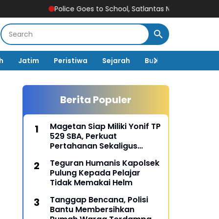
Police Goes to School, Satlantas Ngawi Tanamkan Tertib Lalu Li
h
Jatim
Peristiwa
Sejarah
Budaya
Pemerin
Berita Populer
Magetan Siap Miliki Yonif TP
529 SBA, Perkuat
Pertahanan Sekaligus
Dongkrak Pembangunan
Teguran Humanis Kapolsek
Daerah
Pulung Kepada Pelajar
Tidak Memakai Helm
Tanggap Bencana, Polisi
Bantu Membersihkan