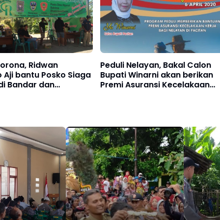
orona, Ridwan
Peduli Nelayan, Bakal Calon
Aji bantu Posko Siaga
Bupati Winarni akan berikan
di Bandar dan
Premi Asuransi Kecelakaan
an
bagi Nelayan di Pacitan