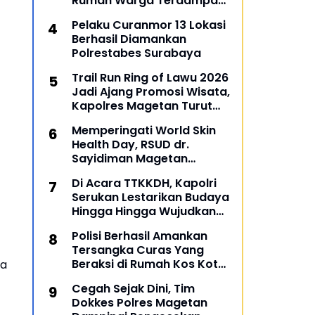
Rumah Warga Terdampak
Banjir di Gresik
Pelaku Curanmor 13 Lokasi
Berhasil Diamankan
Polrestabes Surabaya
Trail Run Ring of Lawu 2026
Jadi Ajang Promosi Wisata,
Kapolres Magetan Turut
Ambil Bagian
Memperingati World Skin
Health Day, RSUD dr.
Sayidiman Magetan
Menggelar Penyuluhan
Di Acara TTKKDH, Kapolri
'Bahaya Kosmetik Online'
Serukan Lestarikan Budaya
Hingga Hingga Wujudkan
SDM Unggul
Polisi Berhasil Amankan
Tersangka Curas Yang
Beraksi di Rumah Kos Kota
ma
Malang
Cegah Sejak Dini, Tim
Dokkes Polres Magetan