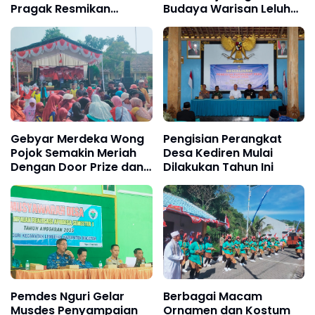
Pragak Resmikan
Budaya Warisan Leluhur
Koperasi Desa Merah
Bangsa
Putih
Gebyar Merdeka Wong
Pengisian Perangkat
Pojok Semakin Meriah
Desa Kediren Mulai
Dengan Door Prize dan
Dilakukan Tahun Ini
Gunungan Dari Hasil
Bumi
Pemdes Nguri Gelar
Berbagai Macam
Musdes Penyampaian
Ornamen dan Kostum