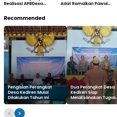
Realisasi APBDesa
Adat Ramaikan Pawai
Semester Satu Tahun
Budaya Desa Pacalan
2025
Recommended
Pengisian Perangkat
Dua Perangkat Desa
Desa Kediren Mulai
Kediren Siap
Dilakukan Tahun Ini
Melaksanakan Tugas
Usai Resmi Dilantik