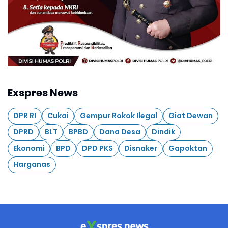
Exspres News
DPR RI
Cukai
Gempur Rokok Ilegal
Giat Dewan
DPRD
BLT
BPBD
Dana Desa
Dindik
Ekonomi
BPD
DPD PKS
Disnaker
Gapoktan
Harganas