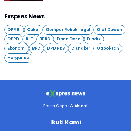
Exspres News
DPR RI
Cukai
Gempur Rokok Ilegal
Giat Dewan
DPRD
BLT
BPBD
Dana Desa
Dindik
Ekonomi
BPD
DPD PKS
Disnaker
Gapoktan
Harganas
Berita Cepat & Akurat
Ikuti Kami