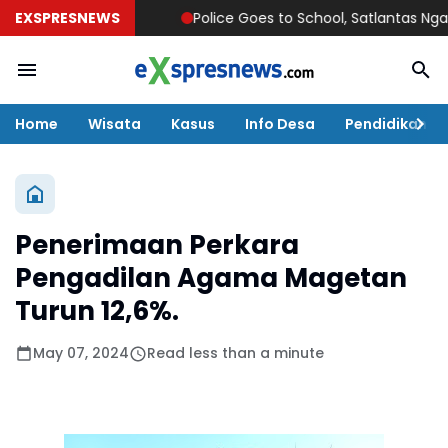
EXSPRESNEWS
Police Goes to School, Satlantas Ngawi Tan
Home
Wisata
Kasus
Info Desa
Pendidikan
Penerimaan Perkara
Pengadilan Agama Magetan
Turun 12,6%.
May 07, 2024
Read less than a minute