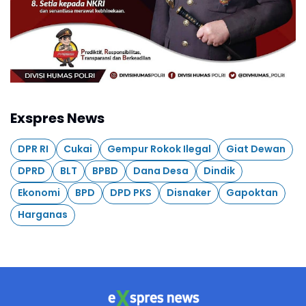
Exspres News
DPR RI
Cukai
Gempur Rokok Ilegal
Giat Dewan
DPRD
BLT
BPBD
Dana Desa
Dindik
Ekonomi
BPD
DPD PKS
Disnaker
Gapoktan
Harganas