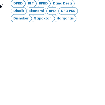
DPRD
BLT
BPBD
Dana Desa
e'
Dindik
Ekonomi
BPD
DPD PKS
Disnaker
Gapoktan
Harganas