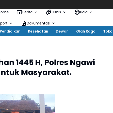
P
Home
Berita
Bisnis
Bola
Sport
Dokumentasi
Pendidikan
Kesehatan
Dewan
Olah Raga
Toko
n 1445 H, Polres Ngawi
ntuk Masyarakat.