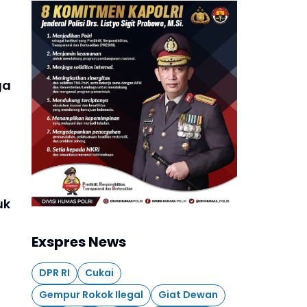
ga
uk
Exspres News
DPR RI
Cukai
Gempur Rokok Ilegal
Giat Dewan