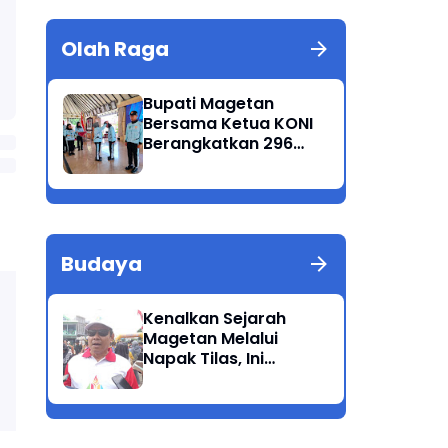
Olah Raga
Bupati Magetan
Bersama Ketua KONI
Berangkatkan 296
Atlet Ikuti Porprov
Jatim 2025
Budaya
Kenalkan Sejarah
Magetan Melalui
Napak Tilas, Ini
Harapan Suwata,
Kadis Dikpora.