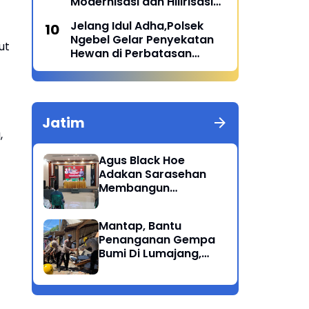
Modernisasi dan Hilirisasi
Pertanian
Jelang Idul Adha,Polsek
Ngebel Gelar Penyekatan
ut
Hewan di Perbatasan
Kab.Ponorogo - Madiun
Jatim
,
Agus Black Hoe
Adakan Sarasehan
Membangun
Solidaritas Dan
Kepedulian Sosial
Mantap, Bantu
Dikalangan
Penanganan Gempa
Masyarakat Magetan
Bumi Di Lumajang,
Brimob Polda Jatim
berikan bantuan