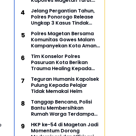
Kapolres Magetan Turut
Ambil Bagian
Jelang Pergantian Tahun,
Polres Ponorogo Release
Ungkap 3 Kasus Tindak
Pidana
Polres Magetan Bersama
Komunitas Gowes Malam
Kampanyekan Kota Aman
dan Tertib
Tim Konselor Polres
Pasuruan Kota Berikan
Trauma Healing Kepada
Personil Ops Lilin Semeru
Teguran Humanis Kapolsek
2022
Pulung Kepada Pelajar
Tidak Memakai Helm
Tanggap Bencana, Polisi
Bantu Membersihkan
Rumah Warga Terdampak
Banjir di Gresik
HKP ke-54 di Magetan Jadi
be
Momentum Dorong