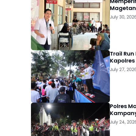
Memperin
Magetan 
July 30, 202
Trail Run
Kapolres
July 27, 202
Polres 
Kampany
July 24, 202