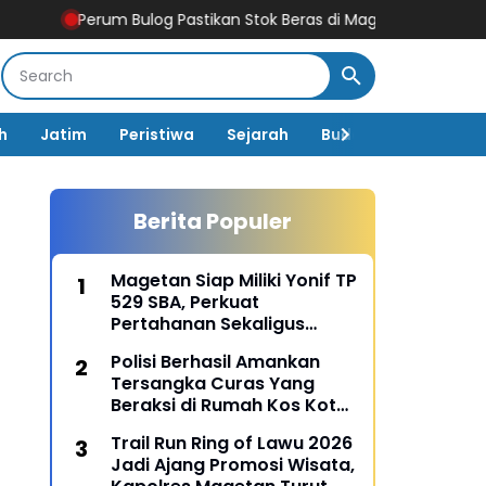
erum Bulog Pastikan Stok Beras di Magetan Aman Hingga Tahu
h
Jatim
Peristiwa
Sejarah
Budaya
Pemerin
Berita Populer
Magetan Siap Miliki Yonif TP
529 SBA, Perkuat
Pertahanan Sekaligus
Dongkrak Pembangunan
Polisi Berhasil Amankan
Daerah
Tersangka Curas Yang
Beraksi di Rumah Kos Kota
Malang
Trail Run Ring of Lawu 2026
Jadi Ajang Promosi Wisata,