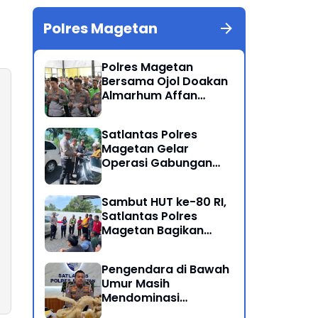
Polres Magetan
Polres Magetan
Bersama Ojol Doakan
Almarhum Affan
Kurniawan Korban
Meninggal Dunia Unjuk
Satlantas Polres
Rasa di Jakarta
Magetan Gelar
Operasi Gabungan
Lintas Sektoral
Sambut HUT ke-80 RI,
Satlantas Polres
Magetan Bagikan
Bendera Merah Putih
Pengendara di Bawah
Umur Masih
Mendominasi
Pelanggaran Operasi