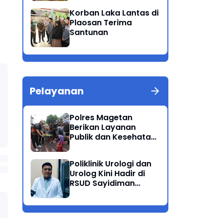
Patuh Semeru 2025
Korban Laka Lantas di
Plaosan Terima
Santunan
Pelayanan
Polres Magetan
Berikan Layanan
Publik dan Kesehatan
Gratis di CFD
Poliklinik Urologi dan
Urolog Kini Hadir di
RSUD Sayidiman
Magetan