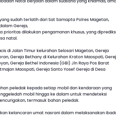
ibadah Natal berjalan dalam suasana yang khidmad, am
s yang sudah terlatih dari Sat Samapta Polres Magetan,
 dalam Gereja,
 prioritas dilakukan pengamanan khusus, yang diprediks
sa natal.
acis di Jalan Timur kelurahan Selosari Magetan, Gereja
ran, Gereja Bethany di Kelurahan Kraton Maospati, Gere
n, Gereja Bethel Indonesia (GBI) Jln Raya Pos Barat
atmajan Maospati, Gereja Santo Yosef Gereja di Desa
 bahan peledak kepada setiap mobil dan kendaraan yang
enggeledah mobil hingga ke dalam untuk mendeteksi
ncurigakan, termasuk bahan peledak.
stikan kelancaran umat nasrani dalam melaksanakan ibad