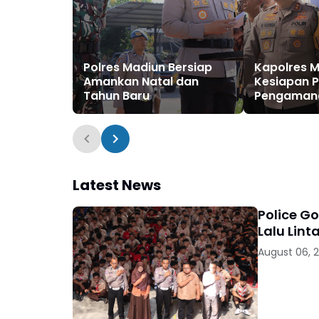
Polres Madiun Bersiap
Kapolres M
Amankan Natal dan
Kesiapan P
Tahun Baru
Pengamana
Natal dan 
Latest News
Police G
Lalu Lint
August 06, 