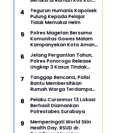
Beraksi di Rumah Kos Kota
Malang
Teguran Humanis Kapolsek
Pulung Kepada Pelajar
Tidak Memakai Helm
Polres Magetan Bersama
Komunitas Gowes Malam
Kampanyekan Kota Aman
dan Tertib
Jelang Pergantian Tahun,
Polres Ponorogo Release
Ungkap 3 Kasus Tindak
Pidana
Tanggap Bencana, Polisi
Bantu Membersihkan
Rumah Warga Terdampak
Banjir di Gresik
Pelaku Curanmor 13 Lokasi
Berhasil Diamankan
Polrestabes Surabaya
Memperingati World Skin
Health Day, RSUD dr.