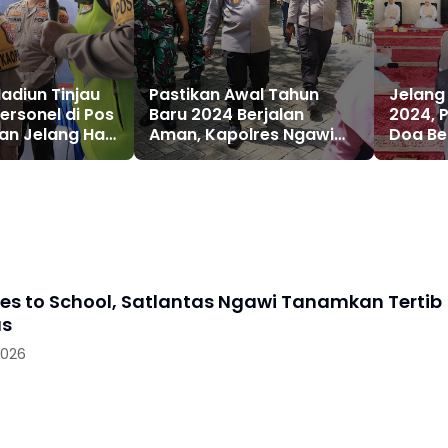
adiun Tinjau
Pastikan Awal Tahun
Jelang
ersonel di Pos
Baru 2024 Berjalan
2024, 
n Jelang Hari
Aman, Kapolres Ngawi
Doa B
Tahun Baru.
Cek langsung Tempat
Hiburan
oes to School, Satlantas Ngawi Tanamkan Tertib
as
2026