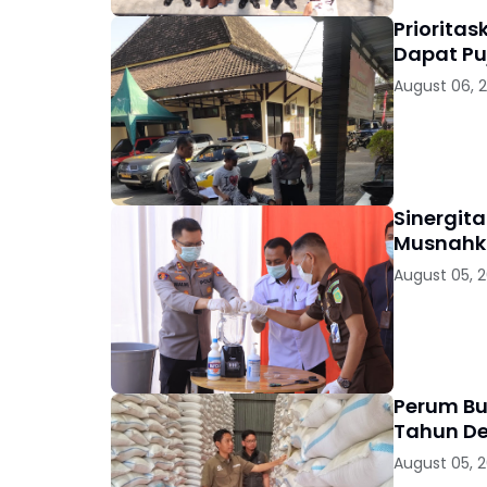
Priorita
Dapat Pu
August 06, 
Sinergit
Musnahka
August 05, 
Perum Bu
Tahun D
August 05, 