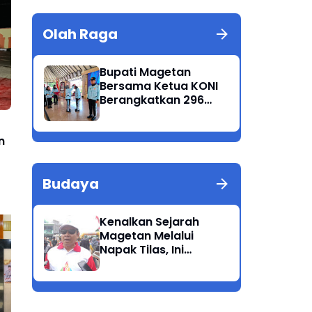
Olah Raga
Bupati Magetan
Bersama Ketua KONI
Berangkatkan 296
Atlet Ikuti Porprov
Jatim 2025
n
Budaya
Kenalkan Sejarah
Magetan Melalui
Napak Tilas, Ini
Harapan Suwata,
Kadis Dikpora.
Kapolres Madiun Turun
60 
Langsung Pantau
PNS
Keamanan Malam Natal
Nai