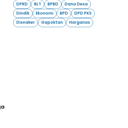
DPRD
BLT
BPBD
Dana Desa
Dindik
Ekonomi
BPD
DPD PKS
Disnaker
Gapoktan
Harganas
ga