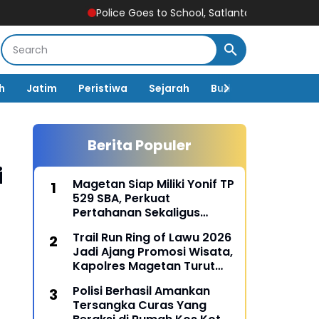
Police Goes to School, Satlantas Ngawi Tanamkan Tertib Lal
h
Jatim
Peristiwa
Sejarah
Budaya
Pemerin
Berita Populer
i
Magetan Siap Miliki Yonif TP
529 SBA, Perkuat
Pertahanan Sekaligus
Dongkrak Pembangunan
Trail Run Ring of Lawu 2026
Daerah
Jadi Ajang Promosi Wisata,
Kapolres Magetan Turut
Ambil Bagian
Polisi Berhasil Amankan
Tersangka Curas Yang