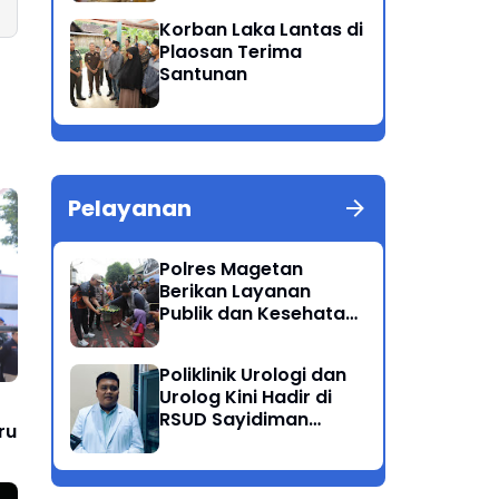
Patuh Semeru 2025
Korban Laka Lantas di
Plaosan Terima
Santunan
Pelayanan
Polres Magetan
Berikan Layanan
Publik dan Kesehatan
Gratis di CFD
Poliklinik Urologi dan
Urolog Kini Hadir di
RSUD Sayidiman
ru
Magetan