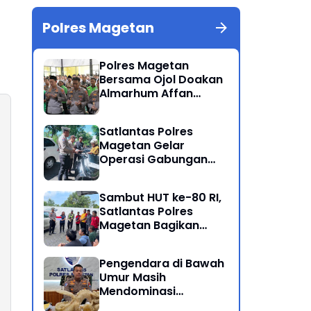
Polres Magetan
Polres Magetan
Bersama Ojol Doakan
Almarhum Affan
Kurniawan Korban
Meninggal Dunia Unjuk
Satlantas Polres
Rasa di Jakarta
Magetan Gelar
Operasi Gabungan
Lintas Sektoral
Sambut HUT ke-80 RI,
Satlantas Polres
Magetan Bagikan
Bendera Merah Putih
Pengendara di Bawah
Umur Masih
Mendominasi
Pelanggaran Operasi