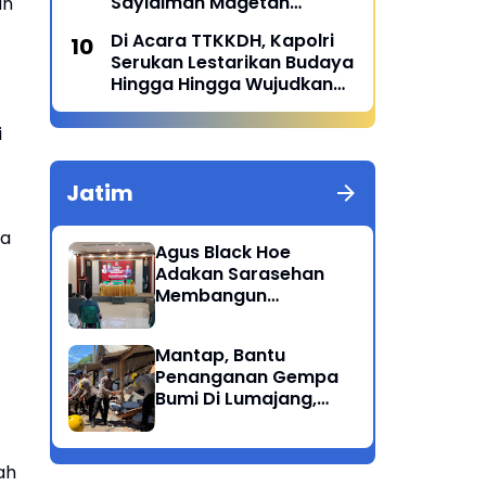
Sayidiman Magetan
an
Menggelar Penyuluhan
Di Acara TTKKDH, Kapolri
'Bahaya Kosmetik Online'
Serukan Lestarikan Budaya
Hingga Hingga Wujudkan
SDM Unggul
i
Jatim
ja
Agus Black Hoe
Adakan Sarasehan
Membangun
Solidaritas Dan
Kepedulian Sosial
Mantap, Bantu
Dikalangan
Penanganan Gempa
Masyarakat Magetan
Bumi Di Lumajang,
Brimob Polda Jatim
berikan bantuan
ah