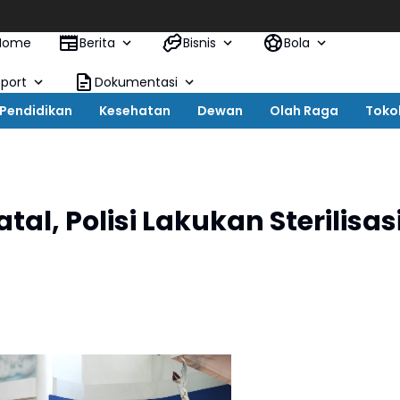
Home
Berita
Bisnis
Bola
Sport
Dokumentasi
Pendidikan
Kesehatan
Dewan
Olah Raga
Toko
al, Polisi Lakukan Sterilisas