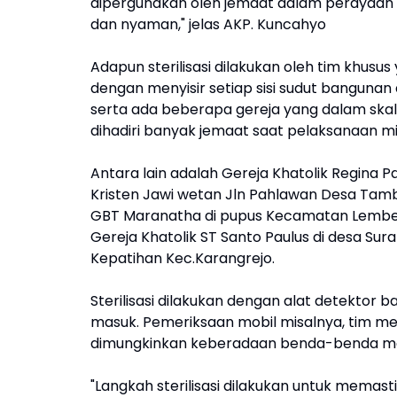
dipergunakan oleh jemaat dalam perayaan 
dan nyaman," jelas AKP. Kuncahyo
Adapun sterilisasi dilakukan oleh tim khusu
dengan menyisir setiap sisi sudut bangunan
serta ada beberapa gereja yang dalam skala
dihadiri banyak jemaat saat pelaksanaan mi
Antara lain adalah Gereja Khatolik Regina P
Kristen Jawi wetan Jln Pahlawan Desa Tamb
GBT Maranatha di pupus Kecamatan Lembeya
Gereja Khatolik ST Santo Paulus di desa Sur
Kepatihan Kec.Karangrejo.
Sterilisasi dilakukan dengan alat detektor
masuk. Pemeriksaan mobil misalnya, tim m
dimungkinkan keberadaan benda-benda me
"Langkah sterilisasi dilakukan untuk mema