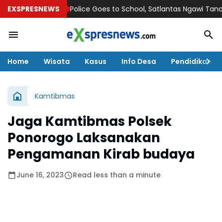
EXSPRESNEWS
Police Goes to School, Satlantas Ngawi Tanamkan T
Home
Wisata
Kasus
Info Desa
Pendidikan
Kamtibmas
Jaga Kamtibmas Polsek
Ponorogo Laksanakan
Pengamanan Kirab budaya
June 16, 2023
Read less than a minute