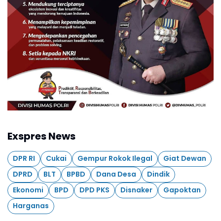
Exspres News
DPR RI
Cukai
Gempur Rokok Ilegal
Giat Dewan
DPRD
BLT
BPBD
Dana Desa
Dindik
Ekonomi
BPD
DPD PKS
Disnaker
Gapoktan
Harganas