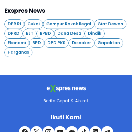
Exspres News
DPR RI
Cukai
Gempur Rokok Ilegal
Giat Dewan
DPRD
BLT
BPBD
Dana Desa
Dindik
Ekonomi
BPD
DPD PKS
Disnaker
Gapoktan
Harganas
Berita Cepat & Akurat
Ikuti Kami