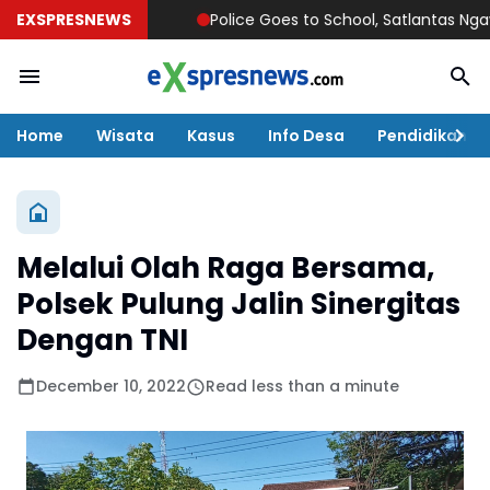
EXSPRESNEWS
Police Goes to School, Satlantas Ngawi Tan
Home
Wisata
Kasus
Info Desa
Pendidikan
Melalui Olah Raga Bersama,
Polsek Pulung Jalin Sinergitas
Dengan TNI
December 10, 2022
Read less than a minute