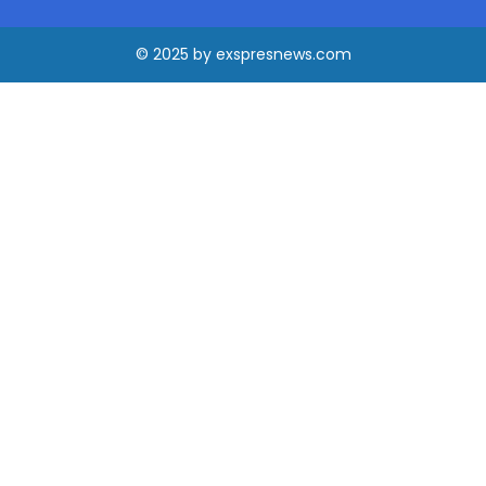
© 2025
by
exspresnews.com