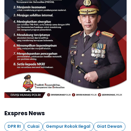
Exspres News
DPR RI
Cukai
Gempur Rokok Ilegal
Giat Dewan