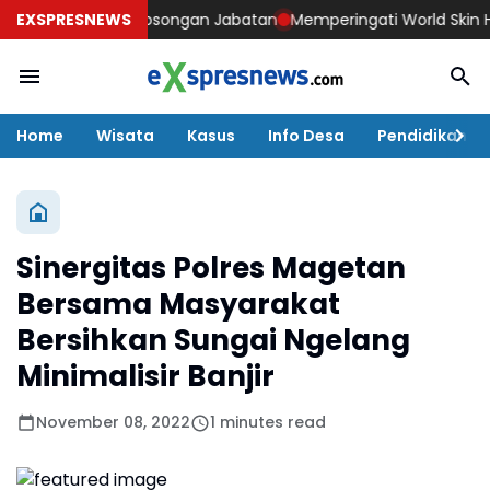
k Mengisi Kekosongan Jabatan
EXSPRESNEWS
Memperingati World Skin Health
Home
Wisata
Kasus
Info Desa
Pendidikan
Sinergitas Polres Magetan
Bersama Masyarakat
Bersihkan Sungai Ngelang
Minimalisir Banjir
November 08, 2022
1 minutes read