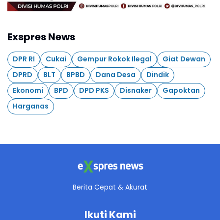
Exspres News
DPR RI
Cukai
Gempur Rokok Ilegal
Giat Dewan
DPRD
BLT
BPBD
Dana Desa
Dindik
Ekonomi
BPD
DPD PKS
Disnaker
Gapoktan
Harganas
Berita Cepat & Akurat
Ikuti Kami