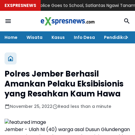
EXSPRESNEWS
Police Goes to School, Satlantas Ngawi Tanamkan Ter
Home
Wisata
Kasus
Info Desa
Pendidikan
Polres Jember Berhasil
Amankan Pelaku Eksibisionis
yang Resahkan Kaum Hawa
November 25, 2022
Read less than a minute
Jember - Ulah NI (40) warga asal Dusun Glundengan