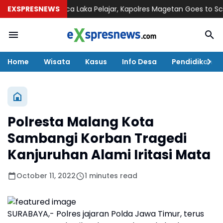
EXSPRESNEWS
Pasca Laka Pelajar, Kapolres Magetan Goes to School 
Home
Wisata
Kasus
Info Desa
Pendidikan
Polresta Malang Kota
Sambangi Korban Tragedi
Kanjuruhan Alami Iritasi Mata
October 11, 2022
1 minutes read
SURABAYA,- Polres jajaran Polda Jawa Timur, terus