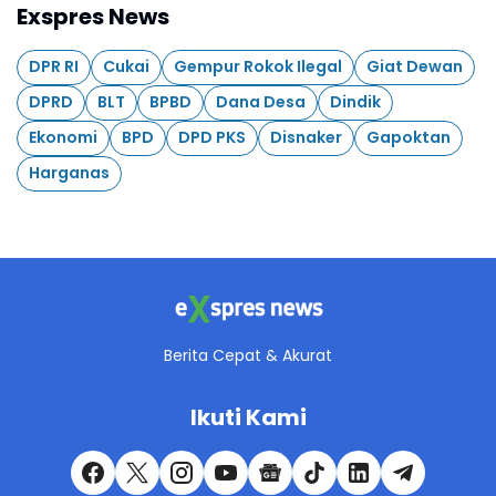
Exspres News
DPR RI
Cukai
Gempur Rokok Ilegal
Giat Dewan
DPRD
BLT
BPBD
Dana Desa
Dindik
Ekonomi
BPD
DPD PKS
Disnaker
Gapoktan
Harganas
Berita Cepat & Akurat
Ikuti Kami