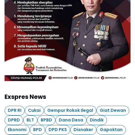
Exspres News
DPR RI
Cukai
Gempur Rokok Ilegal
Giat Dewan
DPRD
BLT
BPBD
Dana Desa
Dindik
Ekonomi
BPD
DPD PKS
Disnaker
Gapoktan