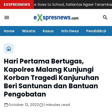
EXSPRESNEWS
Police Goes to School, Satlantas Ngawi Tanamkan Tertib 
Home
Wisata
Kasus
Info Desa
Pendidikan
Hari Pertama Bertugas,
Kapolres Malang Kunjungi
Korban Tragedi Kanjuruhan
Beri Santunan dan Bantuan
Pengobatan
October 12, 2022
1 minutes read