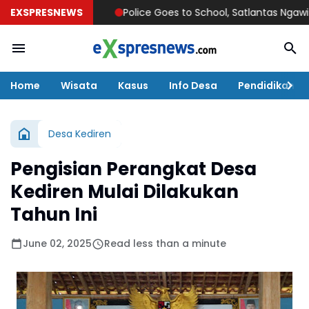
EXSPRESNEWS
Police Goes to School, Satlantas Ngawi Tanamka
Home
Wisata
Kasus
Info Desa
Pendidikan
Desa Kediren
Pengisian Perangkat Desa
Kediren Mulai Dilakukan
Tahun Ini
June 02, 2025
Read less than a minute