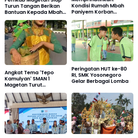
Kondisi Rumah Mbah
Turun Tangan Berikan
Paniyem Korban
Bantuan Kepada Mbah
Kebakaran Belum
Paniyem Korban
Tersentuh Bantuan dari
Kebakaran Rumah
Pemerintah
Peringatan HUT ke-80
Angkat Tema 'Tepo
RI, SMK Yosonegoro
Kamulyan' SMAN 1
Gelar Berbagai Lomba
Magetan Turut
Meriahkan Pawai
Budaya Magetan 2025