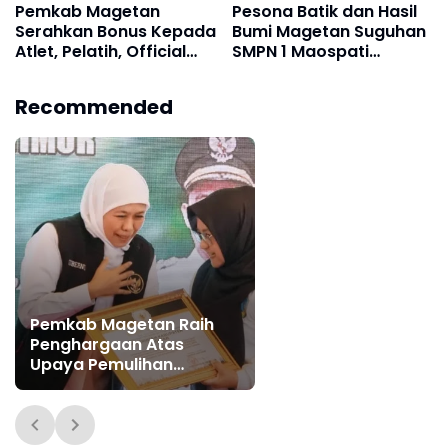
Pemkab Magetan
Pesona Batik dan Hasil
Serahkan Bonus Kepada
Bumi Magetan Suguhan
Atlet, Pelatih, Official
SMPN 1 Maospati
dan Manager Peraih
Semarakkan Pawai
Medali Porprov IX Jatim
Budaya Magetan 2025
Recommended
2025
Pemkab Magetan Raih
Penghargaan Atas
Upaya Pemulihan
Ekosistem Darat