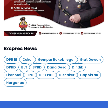
Exspres News
DPR RI
Cukai
Gempur Rokok Ilegal
Giat Dewan
DPRD
BLT
BPBD
Dana Desa
Dindik
Ekonomi
BPD
DPD PKS
Disnaker
Gapoktan
Harganas