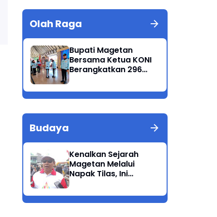
Olah Raga
Bupati Magetan
Bersama Ketua KONI
Berangkatkan 296
Atlet Ikuti Porprov
Jatim 2025
Budaya
Kenalkan Sejarah
Magetan Melalui
Napak Tilas, Ini
Harapan Suwata,
Kadis Dikpora.