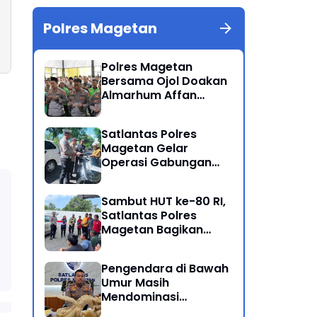
Polres Magetan
Polres Magetan
Bersama Ojol Doakan
Almarhum Affan
Kurniawan Korban
Meninggal Dunia Unjuk
Satlantas Polres
Rasa di Jakarta
Magetan Gelar
Operasi Gabungan
Lintas Sektoral
Sambut HUT ke-80 RI,
Satlantas Polres
Magetan Bagikan
Bendera Merah Putih
Pengendara di Bawah
Umur Masih
Mendominasi
Pelanggaran Operasi