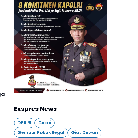
ga
Exspres News
DPR RI
Cukai
Gempur Rokok Ilegal
Giat Dewan