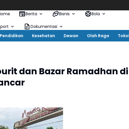
Home
Berita
Bisnis
Bola
Sport
Dokumentasi
Pendidikan
Kesehatan
Dewan
Olah Raga
Toko
rit dan Bazar Ramadhan di
Lancar