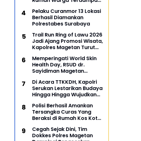
Rumah Warga Terdampak
Banjir di Gresik
Pelaku Curanmor 13 Lokasi
Berhasil Diamankan
Polrestabes Surabaya
Trail Run Ring of Lawu 2026
Jadi Ajang Promosi Wisata,
Kapolres Magetan Turut
Ambil Bagian
Memperingati World Skin
Health Day, RSUD dr.
Sayidiman Magetan
Menggelar Penyuluhan
Di Acara TTKKDH, Kapolri
'Bahaya Kosmetik Online'
Serukan Lestarikan Budaya
Hingga Hingga Wujudkan
SDM Unggul
Polisi Berhasil Amankan
Tersangka Curas Yang
Beraksi di Rumah Kos Kota
Malang
Cegah Sejak Dini, Tim
Dokkes Polres Magetan