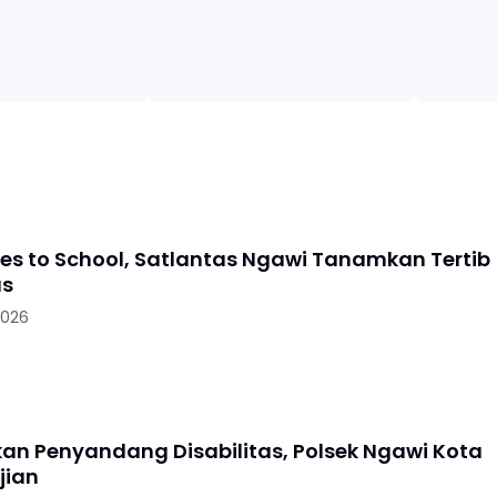
oes to School, Satlantas Ngawi Tanamkan Tertib
as
2026
skan Penyandang Disabilitas, Polsek Ngawi Kota
jian