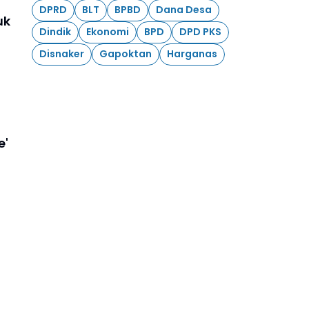
DPRD
BLT
BPBD
Dana Desa
uk
Dindik
Ekonomi
BPD
DPD PKS
Disnaker
Gapoktan
Harganas
e'