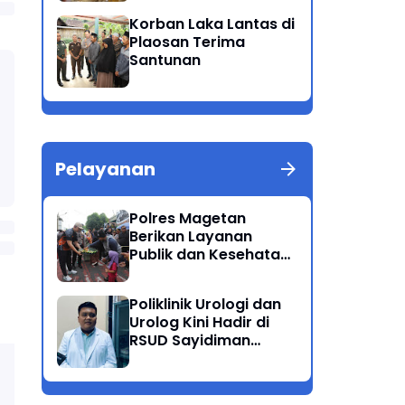
Patuh Semeru 2025
Korban Laka Lantas di
Plaosan Terima
Santunan
Pelayanan
Polres Magetan
Berikan Layanan
Publik dan Kesehatan
Gratis di CFD
Poliklinik Urologi dan
Urolog Kini Hadir di
RSUD Sayidiman
Magetan