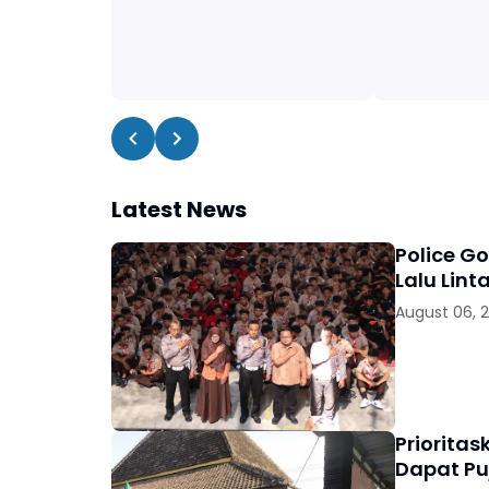
Latest News
Police G
Lalu Lint
August 06, 
Priorita
Dapat Pu