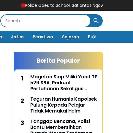
Police Goes to School, Satlantas Ngawi Tanamkan Tertib Lalu L
h
Jatim
Peristiwa
Sejarah
Budaya
Pemerin
Berita Populer
Magetan Siap Miliki Yonif TP
529 SBA, Perkuat
Pertahanan Sekaligus
Dongkrak Pembangunan
Teguran Humanis Kapolsek
Daerah
Pulung Kepada Pelajar
Tidak Memakai Helm
Tanggap Bencana, Polisi
Bantu Membersihkan