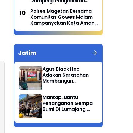
Dampingi Pengecekan
Menu Sehat MBG di SPPG
Polres Magetan Bersama
Polres Magetan 2 Di Poncol
Komunitas Gowes Malam
Kampanyekan Kota Aman
dan Tertib
Jatim
Agus Black Hoe
Adakan Sarasehan
Membangun
Solidaritas Dan
Kepedulian Sosial
Mantap, Bantu
Dikalangan
Penanganan Gempa
Masyarakat Magetan
Bumi Di Lumajang,
Brimob Polda Jatim
berikan bantuan