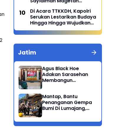
Sayidiman Magetan
Menggelar Penyuluhan
Di Acara TTKKDH, Kapolri
'Bahaya Kosmetik Online'
an
Serukan Lestarikan Budaya
Hingga Hingga Wujudkan
SDM Unggul
 2
Jatim
Agus Black Hoe
Adakan Sarasehan
Membangun
Solidaritas Dan
Kepedulian Sosial
Mantap, Bantu
Dikalangan
Penanganan Gempa
Masyarakat Magetan
Bumi Di Lumajang,
Brimob Polda Jatim
berikan bantuan