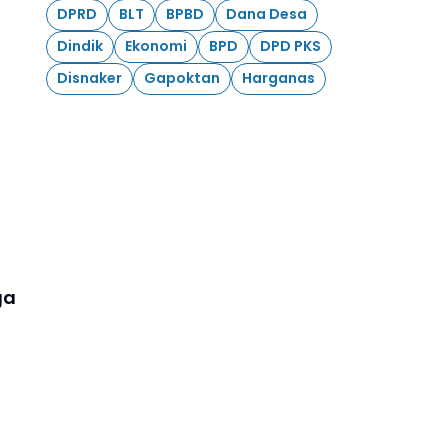
DPRD
BLT
BPBD
Dana Desa
Dindik
Ekonomi
BPD
DPD PKS
Disnaker
Gapoktan
Harganas
ga