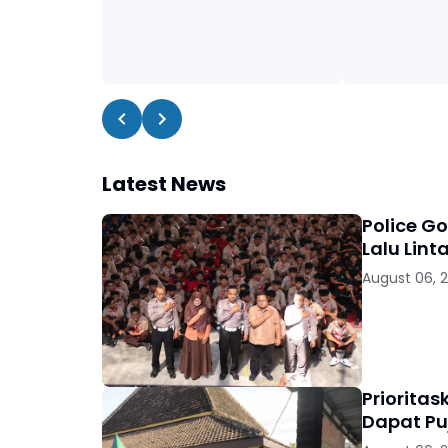
Latest News
Police G
Lalu Lint
August 06, 
Priorita
Dapat Pu