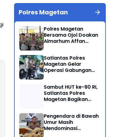
Polres Magetan
gi
Polres Magetan
Bersama Ojol Doakan
Almarhum Affan
Kurniawan Korban
Meninggal Dunia Unjuk
Satlantas Polres
Rasa di Jakarta
Magetan Gelar
Operasi Gabungan
Lintas Sektoral
Sambut HUT ke-80 RI,
Satlantas Polres
Magetan Bagikan
Bendera Merah Putih
Pengendara di Bawah
Umur Masih
Mendominasi
Pelanggaran Operasi