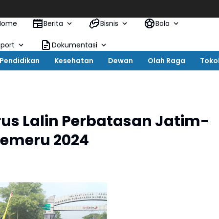
Home
Berita
Bisnis
Bola
Sport
Dokumentasi
Pendidikan
Kesehatan
Dewan
Olah Raga
Toko
rus Lalin Perbatasan Jatim-
 Semeru 2024