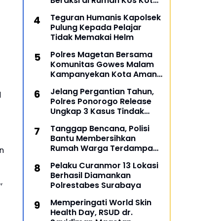
Beraksi di Rumah Kos Kota
Malang
Teguran Humanis Kapolsek
Pulung Kepada Pelajar
Tidak Memakai Helm
Polres Magetan Bersama
Komunitas Gowes Malam
Kampanyekan Kota Aman
dan Tertib
Jelang Pergantian Tahun,
l
Polres Ponorogo Release
Ungkap 3 Kasus Tindak
Pidana
Tanggap Bencana, Polisi
Bantu Membersihkan
Rumah Warga Terdampak
n
Banjir di Gresik
Pelaku Curanmor 13 Lokasi
Berhasil Diamankan
,
Polrestabes Surabaya
Memperingati World Skin
Health Day, RSUD dr.