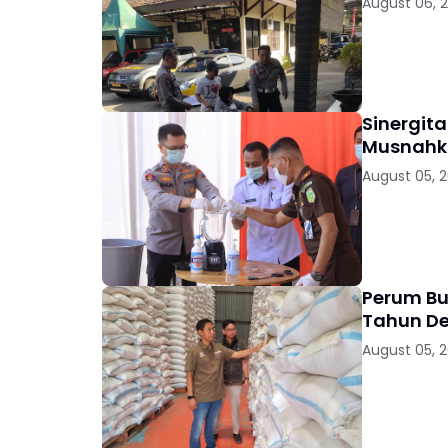
August 06, 
Sinergit
Musnahka
August 05, 
Perum Bu
Tahun D
August 05, 