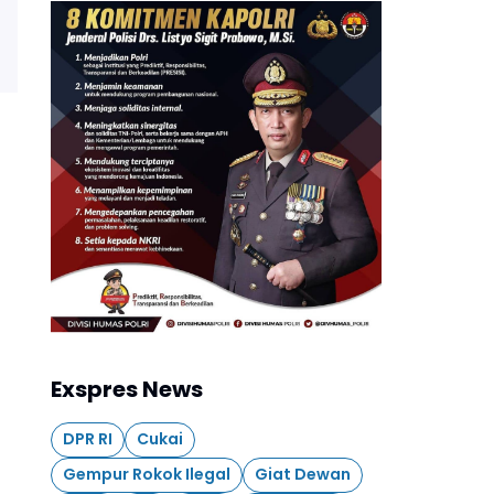
Exspres News
DPR RI
Cukai
Gempur Rokok Ilegal
Giat Dewan