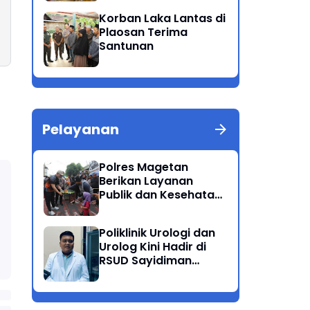
Patuh Semeru 2025
Korban Laka Lantas di
Plaosan Terima
Santunan
Pelayanan
Polres Magetan
Berikan Layanan
Publik dan Kesehatan
Gratis di CFD
Poliklinik Urologi dan
Urolog Kini Hadir di
RSUD Sayidiman
Magetan