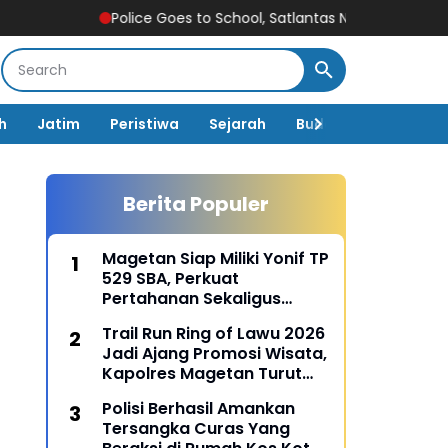
Police Goes to School, Satlantas Ngawi Tanamkan Tertib Lal
h
Jatim
Peristiwa
Sejarah
Budaya
Pemerin
Berita Populer
Magetan Siap Miliki Yonif TP
529 SBA, Perkuat
Pertahanan Sekaligus
Dongkrak Pembangunan
Trail Run Ring of Lawu 2026
Daerah
Jadi Ajang Promosi Wisata,
Kapolres Magetan Turut
Ambil Bagian
Polisi Berhasil Amankan
Tersangka Curas Yang