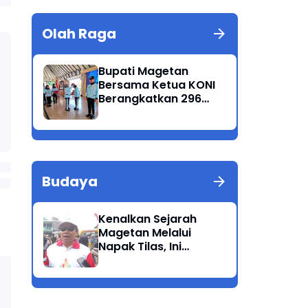
Olah Raga
Bupati Magetan
Bersama Ketua KONI
Berangkatkan 296
Atlet Ikuti Porprov
Jatim 2025
Budaya
Kenalkan Sejarah
Magetan Melalui
Napak Tilas, Ini
Harapan Suwata,
Kadis Dikpora.