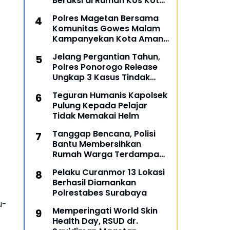
Beraksi di Rumah Kos Kota
Malang
Polres Magetan Bersama
Komunitas Gowes Malam
Kampanyekan Kota Aman
dan Tertib
Jelang Pergantian Tahun,
Polres Ponorogo Release
Ungkap 3 Kasus Tindak
Pidana
Teguran Humanis Kapolsek
Pulung Kepada Pelajar
Tidak Memakai Helm
Tanggap Bencana, Polisi
Bantu Membersihkan
Rumah Warga Terdampak
Banjir di Gresik
Pelaku Curanmor 13 Lokasi
Berhasil Diamankan
Polrestabes Surabaya
u-
Memperingati World Skin
Health Day, RSUD dr.