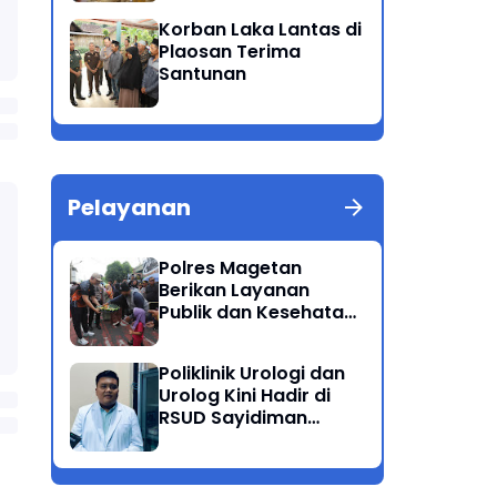
Patuh Semeru 2025
Korban Laka Lantas di
Plaosan Terima
Santunan
Pelayanan
Polres Magetan
Berikan Layanan
Publik dan Kesehatan
Gratis di CFD
Poliklinik Urologi dan
Urolog Kini Hadir di
RSUD Sayidiman
Magetan