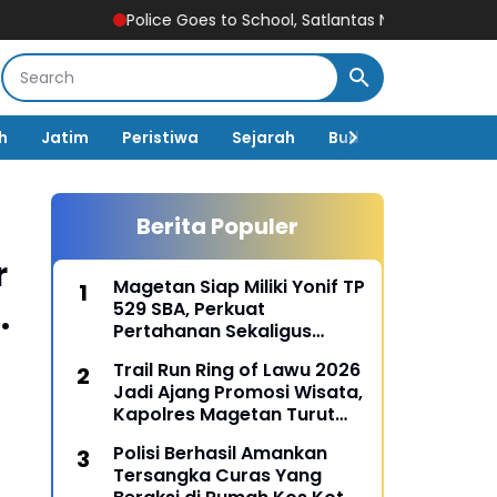
Police Goes to School, Satlantas Ngawi Tanamkan Tertib La
h
Jatim
Peristiwa
Sejarah
Budaya
Pemerin
Berita Populer
r
Magetan Siap Miliki Yonif TP
.
529 SBA, Perkuat
Pertahanan Sekaligus
Dongkrak Pembangunan
Trail Run Ring of Lawu 2026
Daerah
Jadi Ajang Promosi Wisata,
Kapolres Magetan Turut
Ambil Bagian
Polisi Berhasil Amankan
Tersangka Curas Yang