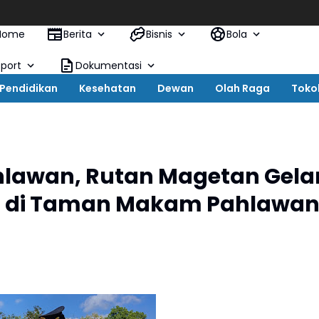
Home
Berita
Bisnis
Bola
Sport
Dokumentasi
Pendidikan
Kesehatan
Dewan
Olah Raga
Toko
hlawan, Rutan Magetan Gela
a di Taman Makam Pahlawan