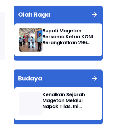
Olah Raga
Bupati Magetan
Bersama Ketua KONI
Berangkatkan 296
Atlet Ikuti Porprov
Jatim 2025
Budaya
Kenalkan Sejarah
Magetan Melalui
Napak Tilas, Ini
Harapan Suwata,
Kadis Dikpora.