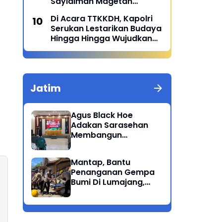
Sayidiman Magetan
Menggelar Penyuluhan
Di Acara TTKKDH, Kapolri
'Bahaya Kosmetik Online'
Serukan Lestarikan Budaya
Hingga Hingga Wujudkan
SDM Unggul
Jatim
Agus Black Hoe
Adakan Sarasehan
Membangun
Solidaritas Dan
Kepedulian Sosial
Mantap, Bantu
Dikalangan
Penanganan Gempa
Masyarakat Magetan
Bumi Di Lumajang,
Brimob Polda Jatim
berikan bantuan