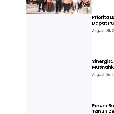
Priorita
Dapat Pu
August 06, 
Sinergit
Musnahka
August 05, 
Perum Bu
Tahun D