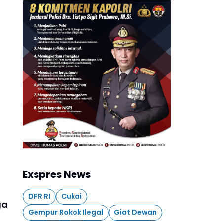
Exspres News
DPR RI
Cukai
ga
Gempur Rokok Ilegal
Giat Dewan