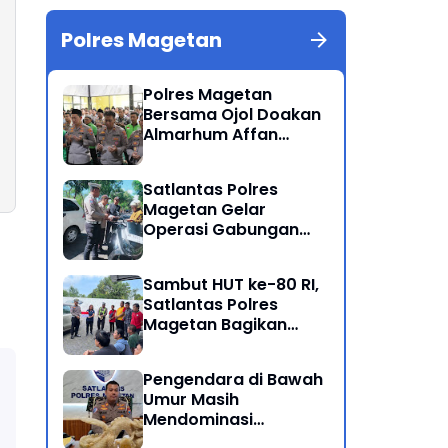
Polres Magetan
Polres Magetan
Bersama Ojol Doakan
Almarhum Affan
Kurniawan Korban
Meninggal Dunia Unjuk
Satlantas Polres
Rasa di Jakarta
Magetan Gelar
Operasi Gabungan
Lintas Sektoral
Sambut HUT ke-80 RI,
Satlantas Polres
Magetan Bagikan
Bendera Merah Putih
Pengendara di Bawah
Umur Masih
Mendominasi
Pelanggaran Operasi