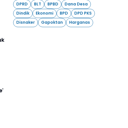
DPRD
BLT
BPBD
Dana Desa
Dindik
Ekonomi
BPD
DPD PKS
Disnaker
Gapoktan
Harganas
uk
e'