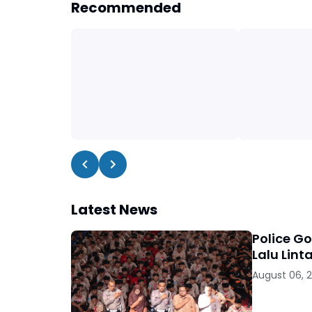
Recommended
Latest News
Police G
Lalu Lint
August 06, 