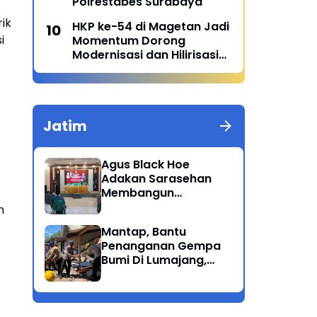
Polrestabes Surabaya
ik
HKP ke-54 di Magetan Jadi
i
Momentum Dorong
Modernisasi dan Hilirisasi
Pertanian
Jatim
Agus Black Hoe
Adakan Sarasehan
Membangun
Solidaritas Dan
n
Kepedulian Sosial
Mantap, Bantu
Dikalangan
Penanganan Gempa
Masyarakat Magetan
Bumi Di Lumajang,
Brimob Polda Jatim
berikan bantuan