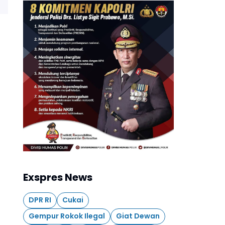
Exspres News
DPR RI
Cukai
Gempur Rokok Ilegal
Giat Dewan