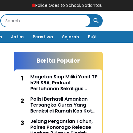
Police Goes to School, Satlantas Ngawi Tanamkan Tertib Lal
h
Jatim
Peristiwa
Sejarah
Budaya
Pemerin
Berita Populer
Magetan Siap Miliki Yonif TP
529 SBA, Perkuat
Pertahanan Sekaligus
Dongkrak Pembangunan
Polisi Berhasil Amankan
Daerah
Tersangka Curas Yang
Beraksi di Rumah Kos Kota
Malang
Jelang Pergantian Tahun,
Polres Ponorogo Release