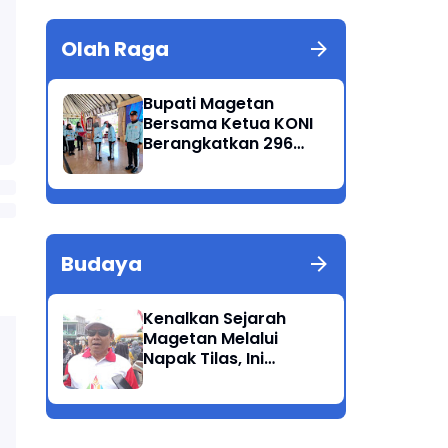
Olah Raga
Bupati Magetan
Bersama Ketua KONI
Berangkatkan 296
Atlet Ikuti Porprov
Jatim 2025
Budaya
Kenalkan Sejarah
Magetan Melalui
Napak Tilas, Ini
Harapan Suwata,
Kadis Dikpora.