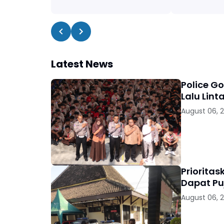
Latest News
Police G
Lalu Lint
August 06, 
Priorita
Dapat Pu
August 06, 