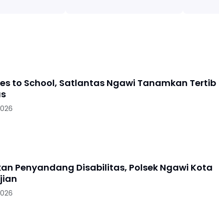
oes to School, Satlantas Ngawi Tanamkan Tertib
as
2026
skan Penyandang Disabilitas, Polsek Ngawi Kota
jian
2026