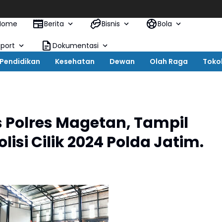
Home
Berita
Bisnis
Bola
Sport
Dokumentasi
Pendidikan
Kesehatan
Dewan
Olah Raga
Toko
s Polres Magetan, Tampil
isi Cilik 2024 Polda Jatim.