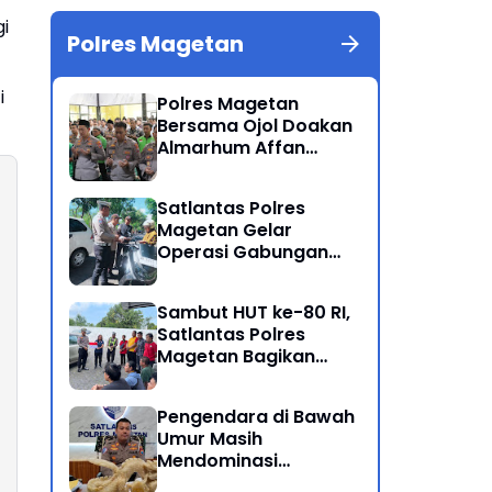
gi
Polres Magetan
i
Polres Magetan
Bersama Ojol Doakan
Almarhum Affan
Kurniawan Korban
Meninggal Dunia Unjuk
Satlantas Polres
Rasa di Jakarta
Magetan Gelar
Operasi Gabungan
Lintas Sektoral
Sambut HUT ke-80 RI,
Satlantas Polres
Magetan Bagikan
Bendera Merah Putih
Pengendara di Bawah
Umur Masih
Mendominasi
Pelanggaran Operasi