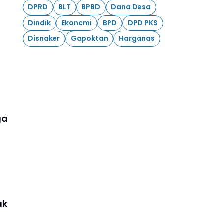
DPRD
BLT
BPBD
Dana Desa
Dindik
Ekonomi
BPD
DPD PKS
Disnaker
Gapoktan
Harganas
ga
uk