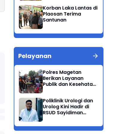
Patuh Semeru 2025
Korban Laka Lantas di
Plaosan Terima
Santunan
Pelayanan
Polres Magetan
Berikan Layanan
Publik dan Kesehatan
Gratis di CFD
Poliklinik Urologi dan
Urolog Kini Hadir di
RSUD Sayidiman
Magetan