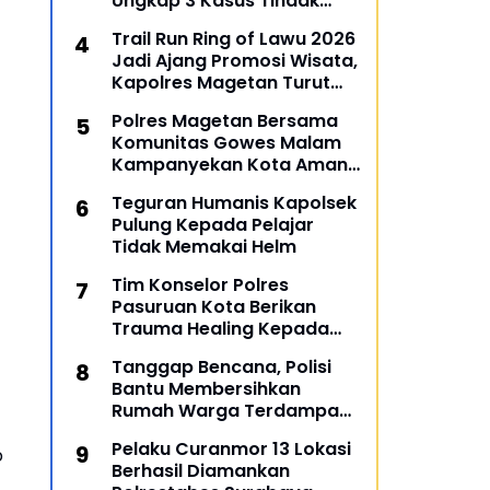
Ungkap 3 Kasus Tindak
Pidana
Trail Run Ring of Lawu 2026
Jadi Ajang Promosi Wisata,
Kapolres Magetan Turut
Ambil Bagian
Polres Magetan Bersama
Komunitas Gowes Malam
Kampanyekan Kota Aman
dan Tertib
Teguran Humanis Kapolsek
Pulung Kepada Pelajar
Tidak Memakai Helm
Tim Konselor Polres
Pasuruan Kota Berikan
Trauma Healing Kepada
Personil Ops Lilin Semeru
Tanggap Bencana, Polisi
2022
Bantu Membersihkan
Rumah Warga Terdampak
Banjir di Gresik
Pelaku Curanmor 13 Lokasi
p
Berhasil Diamankan