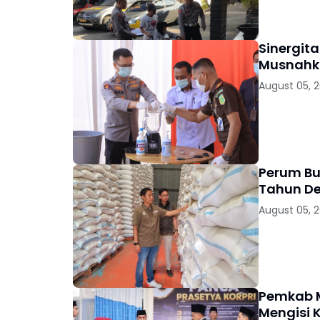
Sinergit
Musnahka
August 05, 
Perum Bu
Tahun D
August 05, 
Pemkab M
Mengisi 