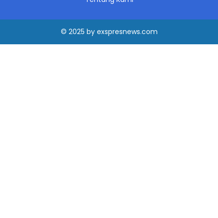
© 2025
by
exspresnews.com