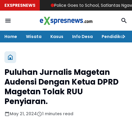
EXSPRESNEWS
Police Goes to School, Satlantas Ngawi Tana
Home
Wisata
Kasus
Info Desa
Pendidikan
Puluhan Jurnalis Magetan
Audensi Dengan Ketua DPRD
Magetan Tolak RUU
Penyiaran.
May 21, 2024
1 minutes read