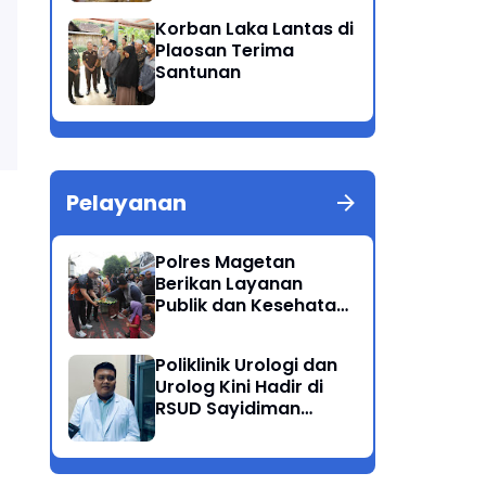
Patuh Semeru 2025
Korban Laka Lantas di
Plaosan Terima
Santunan
Pelayanan
Polres Magetan
Berikan Layanan
Publik dan Kesehatan
Gratis di CFD
Poliklinik Urologi dan
Urolog Kini Hadir di
RSUD Sayidiman
Magetan