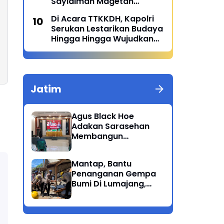
Sayidiman Magetan
Menggelar Penyuluhan
Di Acara TTKKDH, Kapolri
'Bahaya Kosmetik Online'
Serukan Lestarikan Budaya
Hingga Hingga Wujudkan
SDM Unggul
Jatim
Agus Black Hoe
Adakan Sarasehan
Membangun
Solidaritas Dan
Kepedulian Sosial
Mantap, Bantu
Dikalangan
Penanganan Gempa
Masyarakat Magetan
Bumi Di Lumajang,
Brimob Polda Jatim
berikan bantuan