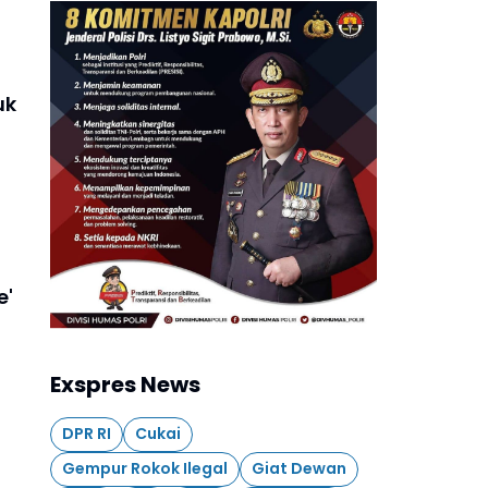
uk
e'
Exspres News
DPR RI
Cukai
Gempur Rokok Ilegal
Giat Dewan