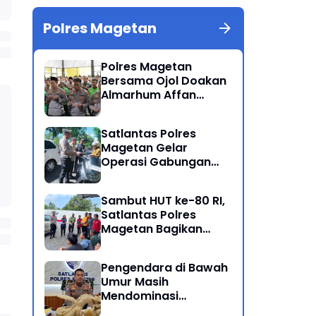
Polres Magetan
Polres Magetan
Bersama Ojol Doakan
Almarhum Affan
Kurniawan Korban
Meninggal Dunia Unjuk
Satlantas Polres
Rasa di Jakarta
Magetan Gelar
Operasi Gabungan
Lintas Sektoral
Sambut HUT ke-80 RI,
Satlantas Polres
Magetan Bagikan
Bendera Merah Putih
Pengendara di Bawah
Umur Masih
Mendominasi
Pelanggaran Operasi