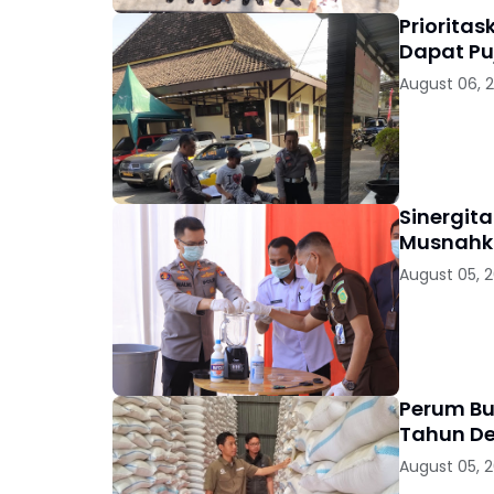
Priorita
Dapat Pu
August 06, 
Sinergit
Musnahka
August 05, 
Perum Bu
Tahun D
August 05, 