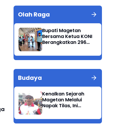
Olah Raga
Bupati Magetan
Bersama Ketua KONI
Berangkatkan 296
Atlet Ikuti Porprov
Jatim 2025
Budaya
Kenalkan Sejarah
Magetan Melalui
Napak Tilas, Ini
ga
Harapan Suwata,
Kadis Dikpora.