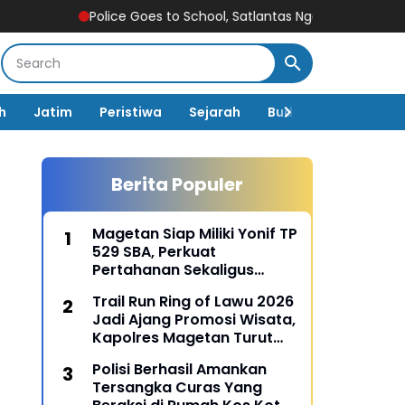
Police Goes to School, Satlantas Ngawi Tanamkan Tertib Lalu
h
Jatim
Peristiwa
Sejarah
Budaya
Pemerin
Berita Populer
Magetan Siap Miliki Yonif TP
529 SBA, Perkuat
Pertahanan Sekaligus
Dongkrak Pembangunan
Trail Run Ring of Lawu 2026
Daerah
Jadi Ajang Promosi Wisata,
Kapolres Magetan Turut
Ambil Bagian
Polisi Berhasil Amankan
Tersangka Curas Yang