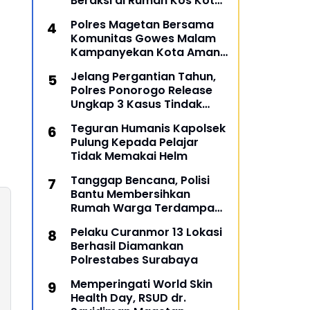
Beraksi di Rumah Kos Kota
Malang
Polres Magetan Bersama
Komunitas Gowes Malam
Kampanyekan Kota Aman
dan Tertib
Jelang Pergantian Tahun,
Polres Ponorogo Release
Ungkap 3 Kasus Tindak
Pidana
Teguran Humanis Kapolsek
Pulung Kepada Pelajar
Tidak Memakai Helm
Tanggap Bencana, Polisi
Bantu Membersihkan
Rumah Warga Terdampak
Banjir di Gresik
Pelaku Curanmor 13 Lokasi
Berhasil Diamankan
Polrestabes Surabaya
Memperingati World Skin
Health Day, RSUD dr.