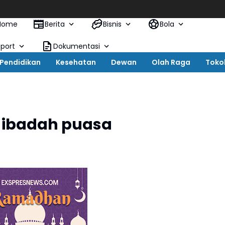
Home
Berita
Bisnis
Bola
Sport
Dokumentasi
Pendidikan
Kesehatan
Dewan
Olah Raga
Toko
 ibadah puasa