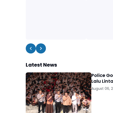
Latest News
Police G
Lalu Lint
August 06, 