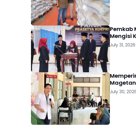
Pemkab M
Mengisi 
July 31, 2026
Memperin
Magetan 
July 30, 202