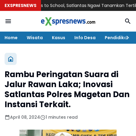
Police Goes to School, Satlantas Ngawi Tanamkan Tertib Lalu L
EXSPRESNEWS
Home
Wisata
Kasus
Info Desa
Pendidikan
Rambu Peringatan Suara di
Jalur Rawan Laka; Inovasi
Satlantas Polres Magetan Dan
Instansi Terkait.
April 08, 2024
1 minutes read