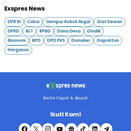
Exspres News
DPR RI
Cukai
Gempur Rokok Ilegal
Giat Dewan
DPRD
BLT
BPBD
Dana Desa
Dindik
Ekonomi
BPD
DPD PKS
Disnaker
Gapoktan
Harganas
Berita Cepat & Akurat
Ikuti Kami