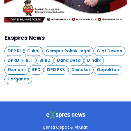
Exspres News
DPR RI
Cukai
Gempur Rokok Ilegal
Giat Dewan
DPRD
BLT
BPBD
Dana Desa
Dindik
Ekonomi
BPD
DPD PKS
Disnaker
Gapoktan
Harganas
Berita Cepat & Akurat