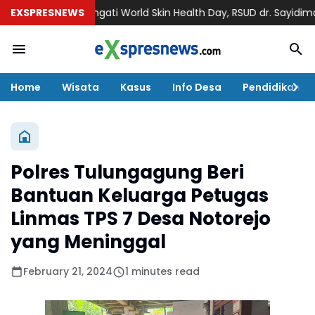
an
EXSPRESNEWS
Memperingati World Skin Health Day, RSUD dr. Sayidiman M
Home
Wisata
Kasus
Info Desa
Pendidikan
Polres Tulungagung Beri
Bantuan Keluarga Petugas
Linmas TPS 7 Desa Notorejo
yang Meninggal
February 21, 2024
1 minutes read