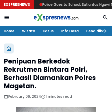
EXSPRESNEWS
Police Goes to School, Satlantas Ngawi Tanamkan
Home
Wisata
Kasus
Info Desa
Pendidikan
Penipuan Berkedok
Rekrutmen Bintara Polri,
Berhasil Diamankan Polres
Magetan.
February 06, 2024
1 minutes read