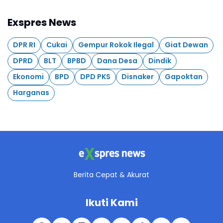
Exspres News
DPR RI
Cukai
Gempur Rokok Ilegal
Giat Dewan
DPRD
BLT
BPBD
Dana Desa
Dindik
Ekonomi
BPD
DPD PKS
Disnaker
Gapoktan
Harganas
Berita Cepat & Akurat
Ikuti Kami