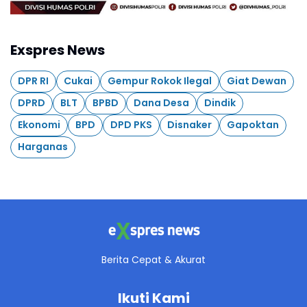
Exspres News
DPR RI
Cukai
Gempur Rokok Ilegal
Giat Dewan
DPRD
BLT
BPBD
Dana Desa
Dindik
Ekonomi
BPD
DPD PKS
Disnaker
Gapoktan
Harganas
Berita Cepat & Akurat
Ikuti Kami