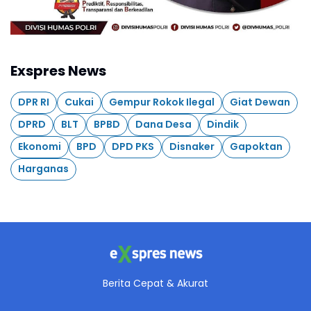
Exspres News
DPR RI
Cukai
Gempur Rokok Ilegal
Giat Dewan
DPRD
BLT
BPBD
Dana Desa
Dindik
Ekonomi
BPD
DPD PKS
Disnaker
Gapoktan
Harganas
Berita Cepat & Akurat