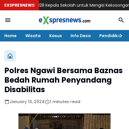
i Melantik 128 Kepala Sekolah untuk Mengisi Kekosongan Jaba
EXSPRESNEWS
Home
Wisata
Kasus
Info Desa
Pendidikan
Polres Ngawi Bersama Baznas
Bedah Rumah Penyandang
Disabilitas
January 13, 2024
1 minutes read