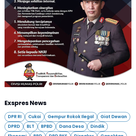
Exspres News
DPR RI
Cukai
Gempur Rokok Ilegal
Giat Dewan
DPRD
BLT
BPBD
Dana Desa
Dindik