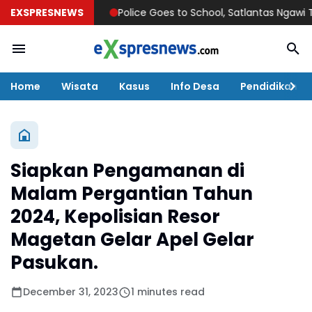
EXSPRESNEWS
Police Goes to School, Satlantas Ngawi Tanamkan
Home
Wisata
Kasus
Info Desa
Pendidikan
Siapkan Pengamanan di
Malam Pergantian Tahun
2024, Kepolisian Resor
Magetan Gelar Apel Gelar
Pasukan.
December 31, 2023
1 minutes read